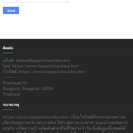
ติดต่อ
เอไมด์: admin@happykhao2day.live
ไลน์: https://news.happykhao2day.live/
เว็บไซต์: https://news.happykhao2day.live/
--------
Pratunam St
Bangkok, Bangkok 10200
Thailand
หมายเหตุ
https://news.happykhao2day.live/ เป็นเว็บไซต์ที่รวบรวมบทความ
เกี่ยวกับสุขภาพ ข่าวด่วน คลิป กีฬา สุขภาพ อาหาร!! แนะนำเทคนิคการ
การกิน เกร็ดความรู้ เคล็ดลับต่างๆในชีวิตประจำวัน ซึ่งข้อมูลทั้งหมดได้