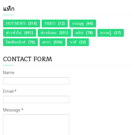
แท็ก
HOT NEWS
VIDEO
กรมอุตุ
(314)
(12)
(64)
ข่าวทั่วไป
ข่าวสังคม
คลิป
ความรู้
(951)
(551)
(78)
(37)
โซเชียลนิวส์
ดารา
ราศี
(76)
(556)
(23)
CONTACT FORM
Name
Email
*
Message
*