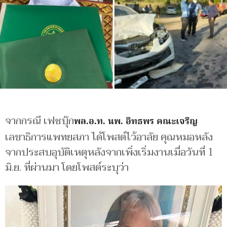
จากกรณี เฟซบุ๊ก
พล.อ.ท. นพ. อิทธพร คณะเจริญ
เลขาธิการแพทยสภา ได้โพสต์ไว้อาลัย คุณหมอหลัง
จากประสบอุบัติเหตุหลังจากเพิ่งเริ่มงานเมื่อวันที่ 1
มิ.ย. ที่ผ่านมา โดยโพสต์ระบุว่า