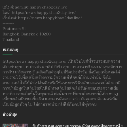
เอไมด์: admin@happykhao2day.live
ไลน์: https://news.happykhao2day.live/
เว็บไซต์: https://news.happykhao2day.live/
--------
Pratunam St
Bangkok, Bangkok 10200
Thailand
หมายเหตุ
https://news.happykhao2day.live/ เป็นเว็บไซต์ที่รวบรวมบทความ
เกี่ยวกับสุขภาพ ข่าวด่วน คลิป กีฬา สุขภาพ อาหาร!! แนะนำเทคนิคการ
การกิน เกร็ดความรู้ เคล็ดลับต่างๆในชีวิตประจำวัน ซึ่งข้อมูลทั้งหมดได้
รวบรวมไว้เพื่อเสริมสร้างความรู้ความเข้าใจแก่ผู้อ่านเท่านั้น จึงไม่
สามารถนำไปใช้นำไปอ้างอิงหรือใช้แทนการวินิจฉัยของแพทย์ได้ หากมี
การนำข้อมูลในเว็บไซต์ไปใช้ ทางเว็บไซต์จะไม่รับผิดชอบต่อความเสีย
หายที่อาจจะเกิดขึ้นในทุกกรณี ดังนั้นควรปรึกษากับแพทย์ผู้เชี่ยวชาญ
เพื่อขอคำอธิบายเพิ่มเติม และควรต้องทราบว่า ข้อมูลจากอินเตอร์เน็ต
เป็นข้อมูลทั่วๆ ไป ไม่สามารถนำมาใช้ได้กับคนไข้ทุกๆคน
ข่าวล่าสุด
รู้แล้วสาเหตุ! ครูคาบแรกรอด ผู้ก่อเหตุลงมือครูคาบที่ 2