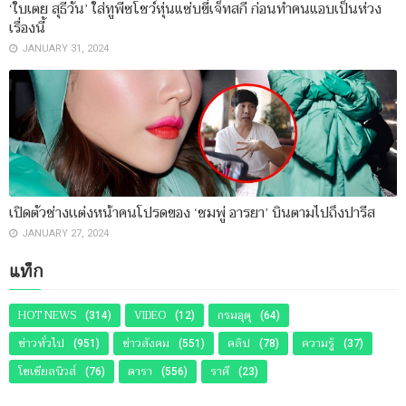
‘ใบเตย สุธีวัน’ ใส่ทูพีซโชว์หุ่นแซ่บขี่เจ็ทสกี ก่อนทำคนแอบเป็นห่วง
เรื่องนี้
JANUARY 31, 2024
เปิดตัวช่างเเต่งหน้าคนโปรดของ ‘ชมพู่ อารยา’ บินตามไปถึงปารีส
JANUARY 27, 2024
แท็ก
HOT NEWS
VIDEO
กรมอุตุ
(314)
(12)
(64)
ข่าวทั่วไป
ข่าวสังคม
คลิป
ความรู้
(951)
(551)
(78)
(37)
โซเชียลนิวส์
ดารา
ราศี
(76)
(556)
(23)