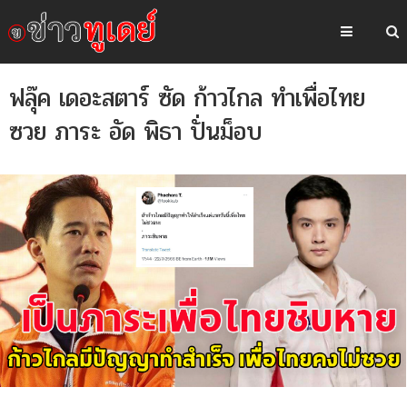
ฟลุ๊ค เดอะสตาร์ ซัด ก้าวไกล ทำเพื่อไทย
ซวย ภาระ อัด พิธา ปั่นม็อบ