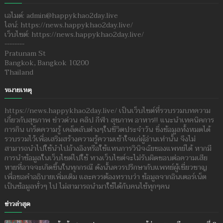
เอไมด์: admin@happykhao2day.live
ไลน์: https://news.happykhao2day.live/
เว็บไซต์: https://news.happykhao2day.live/
--------
Pratunam St
Bangkok, Bangkok 10200
Thailand
หมายเหตุ
https://news.happykhao2day.live/ เป็นเว็บไซต์ที่รวบรวมบทความ
เกี่ยวกับสุขภาพ ข่าวด่วน คลิป กีฬา สุขภาพ อาหาร!! แนะนำเทคนิคการ
การกิน เกร็ดความรู้ เคล็ดลับต่างๆในชีวิตประจำวัน ซึ่งข้อมูลทั้งหมดได้
รวบรวมไว้เพื่อเสริมสร้างความรู้ความเข้าใจแก่ผู้อ่านเท่านั้น จึงไม่
สามารถนำไปใช้นำไปอ้างอิงหรือใช้แทนการวินิจฉัยของแพทย์ได้ หากมี
การนำข้อมูลในเว็บไซต์ไปใช้ ทางเว็บไซต์จะไม่รับผิดชอบต่อความเสีย
หายที่อาจจะเกิดขึ้นในทุกกรณี ดังนั้นควรปรึกษากับแพทย์ผู้เชี่ยวชาญ
เพื่อขอคำอธิบายเพิ่มเติม และควรต้องทราบว่า ข้อมูลจากอินเตอร์เน็ต
เป็นข้อมูลทั่วๆ ไป ไม่สามารถนำมาใช้ได้กับคนไข้ทุกๆคน
ข่าวล่าสุด