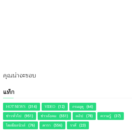
คุณน่าจะชอบ
แท็ก
HOT NEWS
VIDEO
กรมอุตุ
(314)
(12)
(64)
ข่าวทั่วไป
ข่าวสังคม
คลิป
ความรู้
(951)
(551)
(78)
(37)
โซเชียลนิวส์
ดารา
ราศี
(76)
(556)
(23)