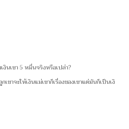
งิ​นเขา 5 ​ห​มื่นจ​ริ​งห​รือเปล่า?
 ลูกเขาจะให้เงิ​นแ​ม่เขาก็เรื่​อง​ของเขาแต่มัน​ก็เ​ป็นเงิ​