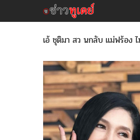
เอ้ ​ชุติ​มา สว​ นกลับ แม่ฟ​ร้อง ไม