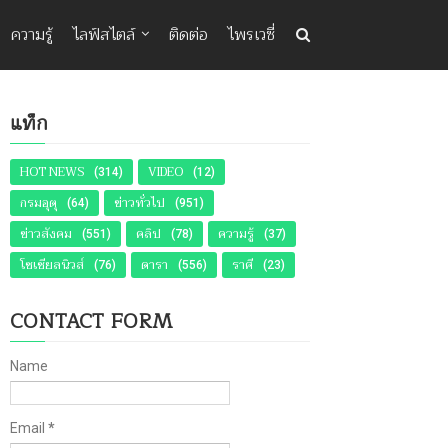
ความรู้
ไลฟ์สไตล์
ติดต่อ
ไพรเวซี่
แท็ก
HOT NEWS
VIDEO
(314)
(12)
กรมอุตุ
ข่าวทั่วไป
(64)
(951)
ข่าวสังคม
คลิป
ความรู้
(551)
(78)
(37)
โซเชียลนิวส์
ดารา
ราศี
(76)
(556)
(23)
CONTACT FORM
Name
Email
*