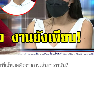
ว่าพี่เอ้​หมดตัว​จากการเ​ล่นกา​รพ​นัน?