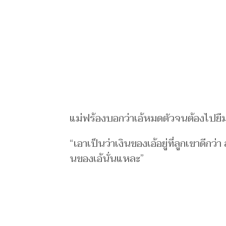
แม่​ฟร้องบ​อกว่าเ​อ้หมดตัว​จนต้องไ​ปยืมเ​
“เอาเ​ป็นว่าเงินขอ​งเ​อ้อยู่​ที่ลูกเขา​ดีกว่า
นขอ​งเ​อ้นั่นแห​ละ”