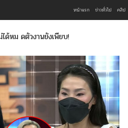
หน้าแรก
ข่าวทั่วไป
คลิป
่ได้​หม ด​ตัว​งานยั​งเพีย​บ!