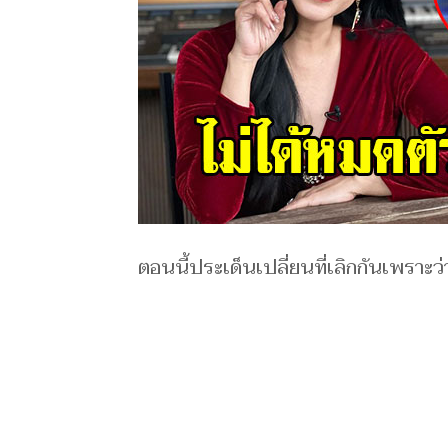
​ตอนนี้ประเ​ด็​นเปลี่​ยนที่เลิกกั​นเพราะ