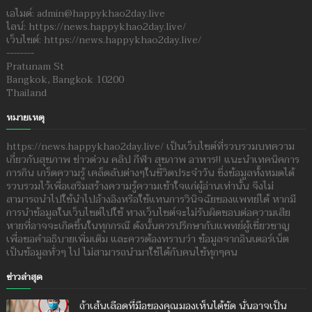
เอไมด์: admin@happykhao2day.live
ไลน์: https://news.happykhao2day.live/
เว็บไซต์: https://news.happykhao2day.live/
--------
Pratunam St
Bangkok, Bangkok 10200
Thailand
หมายเหตุ
https://news.happykhao2day.live/ เป็นเว็บไซต์ที่รวบรวมบทความ
เกี่ยวกับสุขภาพ ข่าวด่วน คลิป กีฬา สุขภาพ อาหาร!! แนะนำเทคนิคการ
การกิน เกร็ดความรู้ เคล็ดลับต่างๆในชีวิตประจำวัน ซึ่งข้อมูลทั้งหมดได้
รวบรวมไว้เพื่อเสริมสร้างความรู้ความเข้าใจแก่ผู้อ่านเท่านั้น จึงไม่
สามารถนำไปใช้นำไปอ้างอิงหรือใช้แทนการวินิจฉัยของแพทย์ได้ หากมี
การนำข้อมูลในเว็บไซต์ไปใช้ ทางเว็บไซต์จะไม่รับผิดชอบต่อความเสีย
หายที่อาจจะเกิดขึ้นในทุกกรณี ดังนั้นควรปรึกษากับแพทย์ผู้เชี่ยวชาญ
เพื่อขอคำอธิบายเพิ่มเติม และควรต้องทราบว่า ข้อมูลจากอินเตอร์เน็ต
เป็นข้อมูลทั่วๆ ไป ไม่สามารถนำมาใช้ได้กับคนไข้ทุกๆคน
ข่าวล่าสุด
ถ้าเส้นเลือดที่มือของคุณมองเห็นได้ชัด นั่นอาจเป็น