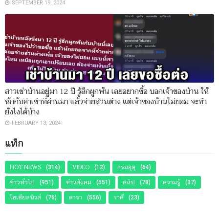
SEPTEMBER 19, 2024
สาวเช่าบ้านอยู่มา 12 ปี รู้สึกผูกพัน เลยอยากซื้อ บอกเจ้าของบ้าน ให้
หักกับค่าเช่าที่ผ่านมา แล้วจ่ายส่วนต่าง แต่เจ้าของบ้านไม่ยอม จะทำ
ยังไงได้บ้าง
FEBRUARY 13, 2024
แท็ก
HOT NEWS
VIDEO
กรมอุตุ
(314)
(12)
(64)
ข่าวทั่วไป
ข่าวสังคม
คลิป
ความรู้
(951)
(551)
(78)
(37)
โซเชียลนิวส์
ดารา
ราศี
(76)
(556)
(23)