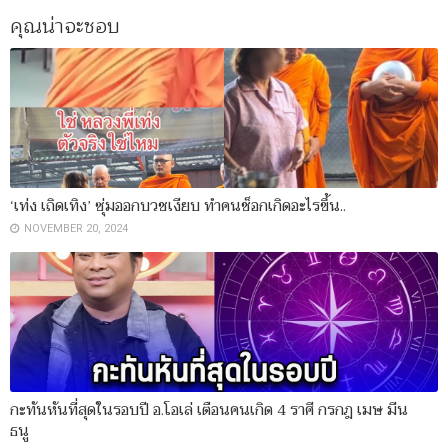
คุณน่าจะชอบ
‘เท่ง เถิดเทิง’ ซุ่มออกบวชเงียบ ทำคนช็อกเกิดอะไรขึ้น..
NOVEMBER 20, 2024
กะทันหันที่สุดในรอบปี อ.โอเล่ เตือนคนเกิด 4 ราศี กรกฎ เมษ มีน
ธนู