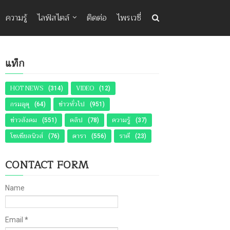
ความรู้
ไลฟ์สไตล์
ติดต่อ
ไพรเวซี่
แท็ก
HOT NEWS
VIDEO
(314)
(12)
กรมอุตุ
ข่าวทั่วไป
(64)
(951)
ข่าวสังคม
คลิป
ความรู้
(551)
(78)
(37)
โซเชียลนิวส์
ดารา
ราศี
(76)
(556)
(23)
CONTACT FORM
Name
Email
*