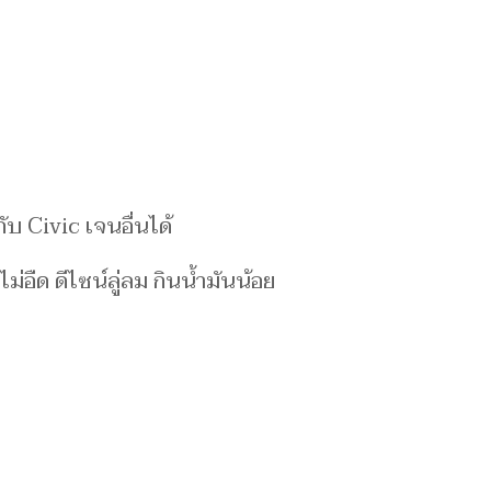
ับ Civic เจนอื่นได้
ไม่อืด ดีไซน์ลู่ลม กินน้ำมันน้อย