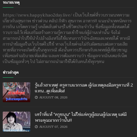
หมายเหตุ
https://news.happykhao2day.live/ เป็นเว็บไซต์ที่รวบรวมบทความ
เกี่ยวกับสุขภาพ ข่าวด่วน คลิป กีฬา สุขภาพ อาหาร!! แนะนำเทคนิคการ
การกิน เกร็ดความรู้ เคล็ดลับต่างๆในชีวิตประจำวัน ซึ่งข้อมูลทั้งหมดได้
รวบรวมไว้เพื่อเสริมสร้างความรู้ความเข้าใจแก่ผู้อ่านเท่านั้น จึงไม่
สามารถนำไปใช้นำไปอ้างอิงหรือใช้แทนการวินิจฉัยของแพทย์ได้ หากมี
การนำข้อมูลในเว็บไซต์ไปใช้ ทางเว็บไซต์จะไม่รับผิดชอบต่อความเสีย
หายที่อาจจะเกิดขึ้นในทุกกรณี ดังนั้นควรปรึกษากับแพทย์ผู้เชี่ยวชาญ
เพื่อขอคำอธิบายเพิ่มเติม และควรต้องทราบว่า ข้อมูลจากอินเตอร์เน็ต
เป็นข้อมูลทั่วๆ ไป ไม่สามารถนำมาใช้ได้กับคนไข้ทุกๆคน
ข่าวล่าสุด
รู้แล้วสาเหตุ! ครูคาบแรกรอด ผู้ก่อเหตุลงมือครูคาบที่ 2
แทน...ดูเพิ่มเติม!
AUGUST 08, 2026
เศร้าที่แท้ "ครูขนุน" ไม่ใช่แค่ครูผู้สอนผู้ก่อเหตุ แต่มี
พระคุณมากกว่านั้น!!
AUGUST 07, 2026