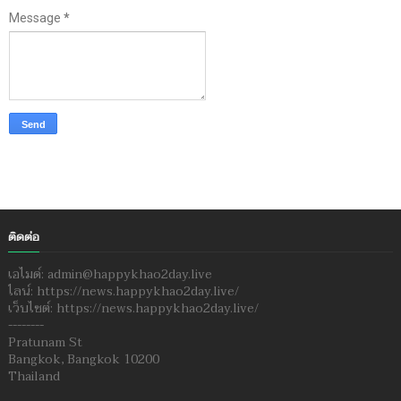
Message
*
ติดต่อ
เอไมด์: admin@happykhao2day.live
ไลน์: https://news.happykhao2day.live/
เว็บไซต์: https://news.happykhao2day.live/
--------
Pratunam St
Bangkok, Bangkok 10200
Thailand