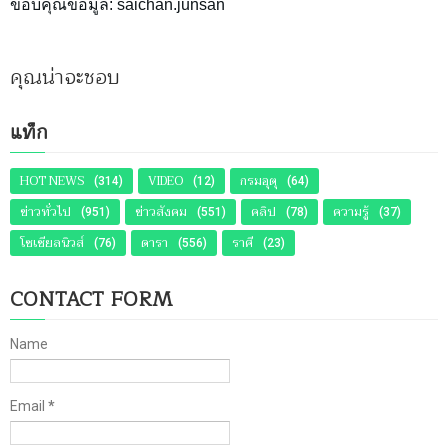
ขอบคุณข้อมูล: saichan.junsan
คุณน่าจะชอบ
แท็ก
HOT NEWS
VIDEO
กรมอุตุ
(314)
(12)
(64)
ข่าวทั่วไป
ข่าวสังคม
คลิป
ความรู้
(951)
(551)
(78)
(37)
โซเชียลนิวส์
ดารา
ราศี
(76)
(556)
(23)
CONTACT FORM
Name
Email
*