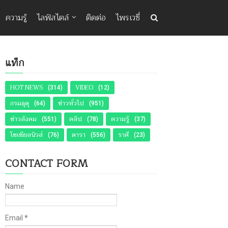
ความรู้
ไลฟ์สไตล์
ติดต่อ
ไพรเวซี่
แท็ก
HOT NEWS
VIDEO
(314)
(12)
กรมอุตุ
ข่าวทั่วไป
(64)
(951)
ข่าวสังคม
คลิป
ความรู้
(551)
(78)
(37)
โซเชียลนิวส์
ดารา
ราศี
(76)
(556)
(23)
CONTACT FORM
Name
Email
*