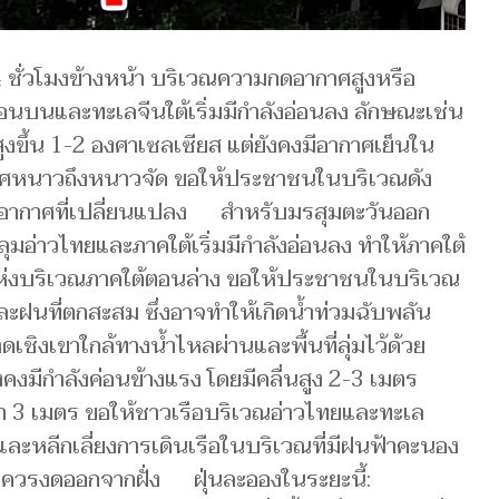
ชั่วโมงข้างหน้า บริเวณความกดอากาศสูงหรือ
นบนและทะเลจีนใต้เริ่มมีกำลังอ่อนลง ลักษณะเช่น
งขึ้น 1-2 องศาเซลเซียส แต่ยังคงมีอากาศเย็นใน
าศหนาวถึงหนาวจัด ขอให้ประชาชนในบริเวณดัง
พอากาศที่เปลี่ยนแปลง สำหรับมรสุมตะวันออก
ลุมอ่าวไทยและภาคใต้เริ่มมีกำลังอ่อนลง ทำให้ภาคใต้
ห่งบริเวณภาคใต้ตอนล่าง ขอให้ประชาชนในบริเวณ
ะฝนที่ตกสะสม ซึ่งอาจทำให้เกิดน้ำท่วมฉับพลัน
เชิงเขาใกล้ทางน้ำไหลผ่านและพื้นที่ลุ่มไว้ด้วย
คงมีกำลังค่อนข้างแรง โดยมีคลื่นสูง 2-3 เมตร
่า 3 เมตร ขอให้ชาวเรือบริเวณอ่าวไทยและทะเล
และหลีกเลี่ยงการเดินเรือในบริเวณที่มีฝนฟ้าคะนอง
งควรงดออกจากฝั่ง ฝุ่นละอองในระยะนี้: