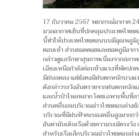
17 ธันวาคม 2567 พยากรณ์อากาศ 24 
มวลอากาศเย็นที่ปกคลุมประเทศไทยตอ
นี้ทำให้ประเทศไทยตอนบนมีอุณหภูมิสู
ตอนเช้า ส่วนยอดดอยและยอดภูมีอาก
กล่าวดูแลรักษาสุขภาพเนื่องจากสภา
เฉียงเหนือกำลังค่อนข้างแรงที่พัดปกค
มีฝนลดลง แต่ยังคงมีฝนตกหนักบางแ
ดังกล่าวระวังอันตรายจากฝนตกหนักแล
และน้ำป่าไหลหลาก โดยเฉพาะพื้นที่ลาด
ส่วนคลื่นลมบริเวณอ่าวไทยตอนล่างยัง
บริเวณที่มีฝนฟ้าคะนองคลื่นสูงมากกว
อันดามันเดินเรือด้วยความระมัดระวัง 
สำหรับเรือเล็กบริเวณอ่าวไทยตอนล่า