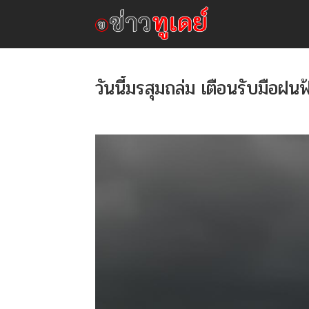
วันนี้มรสุมถล่ม เตือนรับมือฝน