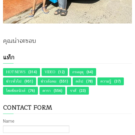
คุณน่าจะชอบ
แท็ก
HOT NEWS
VIDEO
กรมอุตุ
(314)
(12)
(64)
ข่าวทั่วไป
ข่าวสังคม
คลิป
ความรู้
(951)
(551)
(78)
(37)
โซเชียลนิวส์
ดารา
ราศี
(76)
(556)
(23)
CONTACT FORM
Name