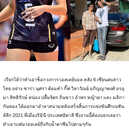
เรียกได้ว่าทำเอาช็อกวงการวอลเลย์บอล หลัง
6 เซียนตบสาว
ไทย
อย่าง
ซาร่า นุศรา ต้อมคำ กิ๊ฟ วิลาวัณย์ อภิญญาพงศ์ อรอุ
มา สิทธิรักษ์ หน่อง ปลื้มจิตร ถิ่นขาว อำพร หญ้าผา
และ
มลิกา
กันทอง
ได้ออกมาอำลาสนามหลังเสร็จสิ้นการแข่งขันศึกเนชัน
ส์ลีก 2021 ที่เมืองริมินี ประเทศอิตาลี ซึ่งงานนี้ต้องบอกเลยว่า
ทำเอาแฟนวอลเลย์ถึงกับน้ำตาซึมไปตามๆกัน