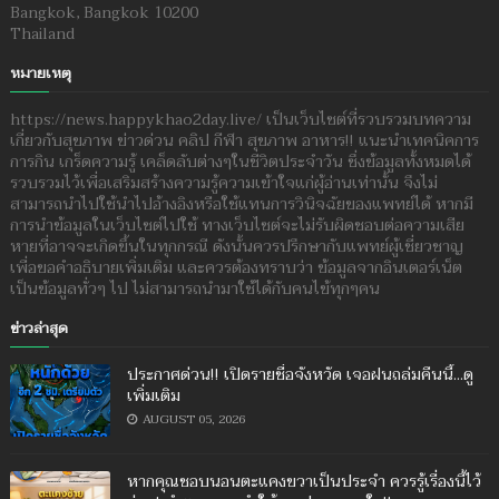
Bangkok, Bangkok 10200
Thailand
หมายเหตุ
https://news.happykhao2day.live/ เป็นเว็บไซต์ที่รวบรวมบทความ
เกี่ยวกับสุขภาพ ข่าวด่วน คลิป กีฬา สุขภาพ อาหาร!! แนะนำเทคนิคการ
การกิน เกร็ดความรู้ เคล็ดลับต่างๆในชีวิตประจำวัน ซึ่งข้อมูลทั้งหมดได้
รวบรวมไว้เพื่อเสริมสร้างความรู้ความเข้าใจแก่ผู้อ่านเท่านั้น จึงไม่
สามารถนำไปใช้นำไปอ้างอิงหรือใช้แทนการวินิจฉัยของแพทย์ได้ หากมี
การนำข้อมูลในเว็บไซต์ไปใช้ ทางเว็บไซต์จะไม่รับผิดชอบต่อความเสีย
หายที่อาจจะเกิดขึ้นในทุกกรณี ดังนั้นควรปรึกษากับแพทย์ผู้เชี่ยวชาญ
เพื่อขอคำอธิบายเพิ่มเติม และควรต้องทราบว่า ข้อมูลจากอินเตอร์เน็ต
เป็นข้อมูลทั่วๆ ไป ไม่สามารถนำมาใช้ได้กับคนไข้ทุกๆคน
ข่าวล่าสุด
ประกาศด่วน!! เปิดรายชื่อจังหวัด เจอฝนถล่มคืนนี้...ดู
เพิ่มเติม
AUGUST 05, 2026
หากคุณชอบนอนตะแคงขวาเป็นประจำ ควรรู้เรื่องนี้ไว้