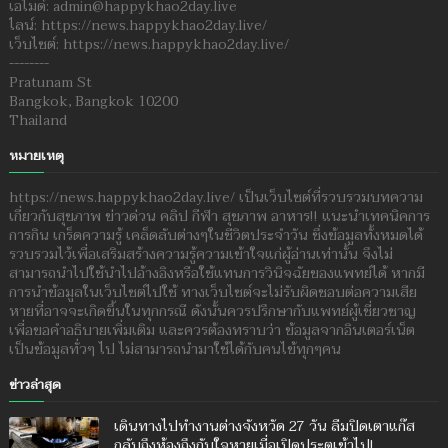
เอไมด์: admin@happykhao2day.live
ไลน์: https://news.happykhao2day.live/
เว็บไซต์: https://news.happykhao2day.live/
--------
Pratunam St
Bangkok, Bangkok 10200
Thailand
หมายเหตุ
https://news.happykhao2day.live/ เป็นเว็บไซต์ที่รวบรวมบทความ
เกี่ยวกับสุขภาพ ข่าวด่วน คลิป กีฬา สุขภาพ อาหาร!! แนะนำเทคนิคการ
การกิน เกร็ดความรู้ เคล็ดลับต่างๆในชีวิตประจำวัน ซึ่งข้อมูลทั้งหมดได้
รวบรวมไว้เพื่อเสริมสร้างความรู้ความเข้าใจแก่ผู้อ่านเท่านั้น จึงไม่
สามารถนำไปใช้นำไปอ้างอิงหรือใช้แทนการวินิจฉัยของแพทย์ได้ หากมี
การนำข้อมูลในเว็บไซต์ไปใช้ ทางเว็บไซต์จะไม่รับผิดชอบต่อความเสีย
หายที่อาจจะเกิดขึ้นในทุกกรณี ดังนั้นควรปรึกษากับแพทย์ผู้เชี่ยวชาญ
เพื่อขอคำอธิบายเพิ่มเติม และควรต้องทราบว่า ข้อมูลจากอินเตอร์เน็ต
เป็นข้อมูลทั่วๆ ไป ไม่สามารถนำมาใช้ได้กับคนไข้ทุกๆคน
ข่าวล่าสุด
เดินทางไปทำงานต่างจังหวัด 27 วัน ลืมปิดเตาแก๊ส
กลับถึงห้องถึงกับใจหายเมื่อเปิดประตูเข้าไป!