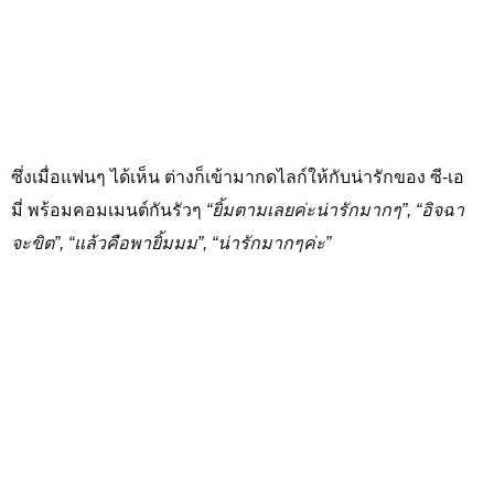
ซึ่งเมื่อแฟนๆ ได้เห็น ต่างก็เข้ามากดไลก์ให้กับน่ารักของ
ซี-เอ
มี่
พร้อมคอมเมนต์กันรัวๆ
“ยิ้มตามเลยค่ะน่ารักมากๆ”, “อิจฉา
จะขิต”, “แล้วคือพายิ้มมม”, “น่ารักมากๆค่ะ”