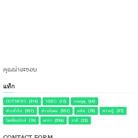
คุณน่าจะชอบ
แท็ก
HOT NEWS
VIDEO
กรมอุตุ
(314)
(12)
(64)
ข่าวทั่วไป
ข่าวสังคม
คลิป
ความรู้
(951)
(551)
(78)
(37)
โซเชียลนิวส์
ดารา
ราศี
(76)
(556)
(23)
CONTACT FORM