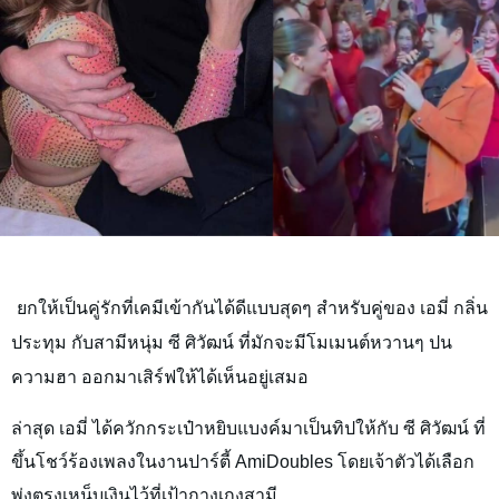
ยกให้เป็นคู่รักที่เคมีเข้ากันได้ดีแบบสุดๆ สำหรับคู่ของ
เอมี่ กลิ่น
ประทุม
กับสามีหนุ่ม
ซี ศิวัฒน์
ที่มักจะมีโมเมนต์หวานๆ ปน
ความฮา ออกมาเสิร์ฟให้ได้เห็นอยู่เสมอ
ล่าสุด
เอมี่
ได้ควักกระเป๋าหยิบแบงค์มาเป็นทิปให้กับ
ซี ศิวัฒน์
ที่
ขึ้นโชว์ร้องเพลงในงานปาร์ตี้ AmiDoubles โดยเจ้าตัวได้เลือก
พุ่งตรงเหน็บเงินไว้ที่เป้ากางเกงสามี