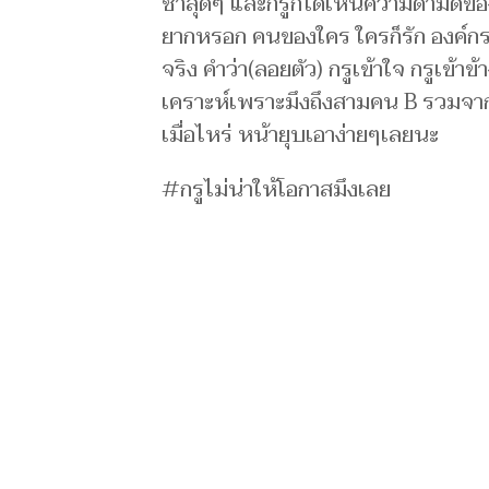
ช้ำสุดๆ และกรูก็ได้เห็นความดำมืดของ
ยากหรอก คนของใคร ใครก็รัก องค์ก
จริง คำว่า(ลอยตัว) กรูเข้าใจ กรูเข้า
เคราะห์เพราะมึงถึงสามคน B รวมจากท
เมื่อไหร่ หน้ายุบเอาง่ายๆเลยนะ
#กรูไม่น่าให้โอกาสมึงเลย