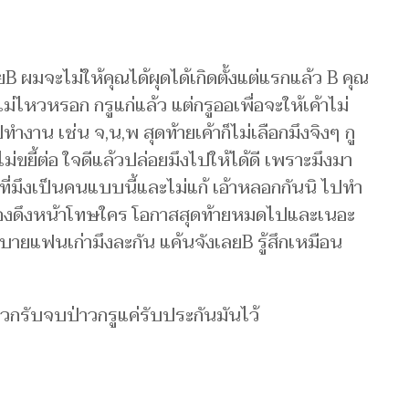
B ผมจะไม่ให้คุณได้ผุดได้เกิดตั้งแต่แรกแล้ว B คุณ
่ไหวหรอก กรูแก่แล้ว แต่กรูออเพื่อจะให้เค้าไม่
ทำงาน เช่น จ,น,พ สุดท้ายเค้าก็ไม่เลือกมึงจิงๆ กู
ม่ขยี้ต่อ ใจดีแล้วปล่อยมึงไปให้ได้ดี เพราะมึงมา
งๆที่มึงเป็นคนแบบนี้และไม่แก้ เอ้าหลอกกันนิ ไปทำ
ต้องดึงหน้าโทษใคร โอกาสสุดท้ายหมดไปและเนอะ
ายบายแฟนเก่ามึงละกัน แค้นจังเลยB รู้สึกเหมือน
กรับจบป่าวกรูแค่รับประกันมันไว้