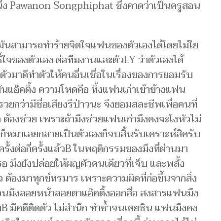
หนึ่ง Pawanon Songphiphat ซึ่งคาดว่าเป็นครูสอน
มันสามารถทำร้ายจิตใจแฟนของตัวเองได้โดยไม่ใย
ธิ์ใจของตัวเอง ต่อทีมงานและตัวLY ว่าตัวเองได้
มตัวมาดีทำตัวให้คนอื่นเชื่อในเรื่องของการยอมรับ
่ามันแอ๊คติ้ง ความโหดคือ ทิ้งแฟนเก่าเข้าข้างแฟน
ยกว่ามีชื่อเสียงรึป่าวนะ จึงยอมสละชีพเพื่อคนที่
อ ต้องช่วย เพราะถ้ามึงช่วยแฟนเก่ามึงคงจะโงหัวไม่
าก็หมาเลยกลายเป็นตัวเองก็จบสิ้นรับเคราะห์สิครับ
้งต่อกี่ครั้งแล้วB ในพฤติกรรมของมึงที่ผ่านมา
อ มึงยังปล่อยให้ผญตัวคนเดียวที่เจ็บ และพลั้ง
องมาทุกข์ทรมาร เพราะความผิดที่ก่อขึ้นจากสิ่ง
ส่วนมึงลอยหน้าลอยตาแอ๊คติ้งออกสื่อ สงสารแฟนมึง
่เริ่มB มีคดีติดตัว ไม่สำนึก ทำซ้ำจนเคยชิน แฟนมึงคง