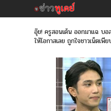
อุ๊ย! ครูสอนเต้น ออกมาแฉ บอส 
ให้โอกาสเลย ถูกใจชาวเน็ตเพีย