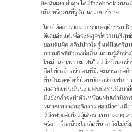
ผิดนั้นเอง ล่าสุด ได้มีfacebook คน
เต้น หรือคนที่รู้จัก แดนเซอร์ชาย
โดยได้ออกมาแฉว่า จากพฤติกรรม B 
ดีเลยอ่ะ แต่เพื่อจะพิสูจน์ความบริสุท
ยอมรับผิด สคิปป่าวไม่รู้ แต่มึงเตรีย
ความผิดที่ตัวเองก่อขึ้น แต่ผมรู้สึกว
ใหม่ เฉย เพราะแฟนใหม่มีอธิพลกว่ารว
ถือไพ่เหนือกว่า คนที่มึงจะสารภาพคื
ขึ้นสินะคงคิดว่าโดนน้อยกว่า แฟนเก่
สงสารแฟนมันนะ แฟนมึงทนมึงมากี่ครั
มึงยังกล้าจะทำตัวเหนือแฟนเก่ามึงหร
พลาดเพราะพฤติกรรมของมึงคนเดียว ต้
ที่มึงทำแต่เพียงผู้เดียว แบบเหงาๆ 
จริงๆ เรื่องนี้จะไม่เกิดขึ้น ถ้ามึงไม