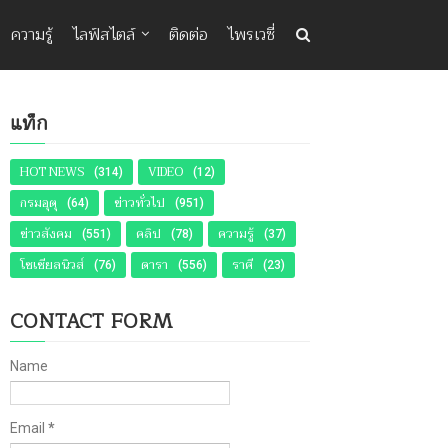
ความรู้
ไลฟ์สไตล์
ติดต่อ
ไพรเวซี่
แท็ก
HOT NEWS
VIDEO
(314)
(12)
กรมอุตุ
ข่าวทั่วไป
(64)
(951)
ข่าวสังคม
คลิป
ความรู้
(551)
(78)
(37)
โซเชียลนิวส์
ดารา
ราศี
(76)
(556)
(23)
CONTACT FORM
Name
Email
*