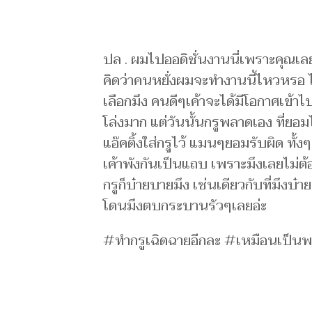
ปล . ผมไปออดิชั่นงานนี่เพราะคุณเลย
คิดว่าคนหยั่งผมจะทำงานนี้ไหวหรอ ไม
เลือกมึง คนดีๆเค้าจะได้มีโอกาศเข้าไป
โล่งมาก แต่วันนั้นกรูพลาดเอง ที่ยอมไ
แอ๊คติ้งใส่กรูไว้ แมนๆยอมรับผิด ทั้
เค้าพังกันเป็นแถบ เพราะมึงเลยไม่
กรูก็บ๋ายบายมึง เช่นเดียวกับที่มึงบ๋
โดนมึงตบกระบานรัวๆเลยอ่ะ
#ทำกรูเฉิดฉายอีกละ #เหมือนเป็นพว