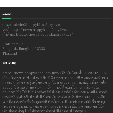
ติดต่อ
เอไมด์: admin@happykhao2day.live
ไลน์: https://news.happykhao2day.live/
เว็บไซต์: https://news.happykhao2day.live/
--------
Pratunam St
Bangkok, Bangkok 10200
Thailand
หมายเหตุ
https://news.happykhao2day.live/ เป็นเว็บไซต์ที่รวบรวมบทความ
เกี่ยวกับสุขภาพ ข่าวด่วน คลิป กีฬา สุขภาพ อาหาร!! แนะนำเทคนิคการ
การกิน เกร็ดความรู้ เคล็ดลับต่างๆในชีวิตประจำวัน ซึ่งข้อมูลทั้งหมดได้
รวบรวมไว้เพื่อเสริมสร้างความรู้ความเข้าใจแก่ผู้อ่านเท่านั้น จึงไม่
สามารถนำไปใช้นำไปอ้างอิงหรือใช้แทนการวินิจฉัยของแพทย์ได้ หากมี
การนำข้อมูลในเว็บไซต์ไปใช้ ทางเว็บไซต์จะไม่รับผิดชอบต่อความเสีย
หายที่อาจจะเกิดขึ้นในทุกกรณี ดังนั้นควรปรึกษากับแพทย์ผู้เชี่ยวชาญ
เพื่อขอคำอธิบายเพิ่มเติม และควรต้องทราบว่า ข้อมูลจากอินเตอร์เน็ต
เป็นข้อมูลทั่วๆ ไป ไม่สามารถนำมาใช้ได้กับคนไข้ทุกๆคน