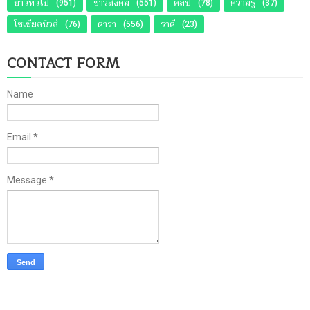
ข่าวทั่วไป
ข่าวสังคม
คลิป
ความรู้
(951)
(551)
(78)
(37)
โซเชียลนิวส์
ดารา
ราศี
(76)
(556)
(23)
CONTACT FORM
Name
Email
*
Message
*