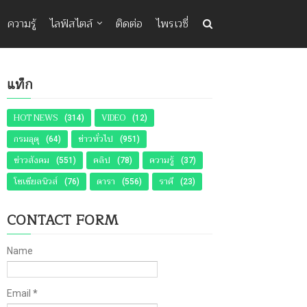
ความรู้
ไลฟ์สไตล์
ติดต่อ
ไพรเวซี่
แท็ก
HOT NEWS
VIDEO
(314)
(12)
กรมอุตุ
ข่าวทั่วไป
(64)
(951)
ข่าวสังคม
คลิป
ความรู้
(551)
(78)
(37)
โซเชียลนิวส์
ดารา
ราศี
(76)
(556)
(23)
CONTACT FORM
Name
Email
*