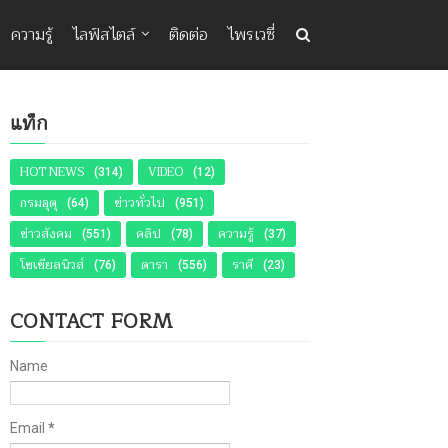
ความรู้
ไลฟ์สไตล์
ติดต่อ
ไพรเวซี่
แท็ก
HOT NEWS
VIDEO
(314)
(12)
กรมอุตุ
ข่าวทั่วไป
(64)
(951)
ข่าวสังคม
คลิป
ความรู้
(551)
(78)
(37)
โซเชียลนิวส์
ดารา
ราศี
(76)
(556)
(23)
CONTACT FORM
Name
Email
*