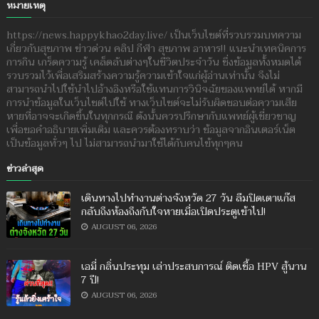
หมายเหตุ
https://news.happykhao2day.live/ เป็นเว็บไซต์ที่รวบรวมบทความ
เกี่ยวกับสุขภาพ ข่าวด่วน คลิป กีฬา สุขภาพ อาหาร!! แนะนำเทคนิคการ
การกิน เกร็ดความรู้ เคล็ดลับต่างๆในชีวิตประจำวัน ซึ่งข้อมูลทั้งหมดได้
รวบรวมไว้เพื่อเสริมสร้างความรู้ความเข้าใจแก่ผู้อ่านเท่านั้น จึงไม่
สามารถนำไปใช้นำไปอ้างอิงหรือใช้แทนการวินิจฉัยของแพทย์ได้ หากมี
การนำข้อมูลในเว็บไซต์ไปใช้ ทางเว็บไซต์จะไม่รับผิดชอบต่อความเสีย
หายที่อาจจะเกิดขึ้นในทุกกรณี ดังนั้นควรปรึกษากับแพทย์ผู้เชี่ยวชาญ
เพื่อขอคำอธิบายเพิ่มเติม และควรต้องทราบว่า ข้อมูลจากอินเตอร์เน็ต
เป็นข้อมูลทั่วๆ ไป ไม่สามารถนำมาใช้ได้กับคนไข้ทุกๆคน
ข่าวล่าสุด
เดินทางไปทำงานต่างจังหวัด 27 วัน ลืมปิดเตาแก๊ส
กลับถึงห้องถึงกับใจหายเมื่อเปิดประตูเข้าไป!
AUGUST 06, 2026
เอมี่ กลิ่นประทุม เล่าประสบการณ์ ติดเชื้อ HPV สู้นาน
7 ปี!
AUGUST 06, 2026