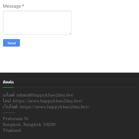
Message
*
ติดต่อ
เอไมด์: admin@happykhao2day.live
ไลน์: https://news.happykhao2day.live/
เว็บไซต์: https://news.happykhao2day.live/
--------
Pratunam St
Bangkok, Bangkok 10200
Thailand