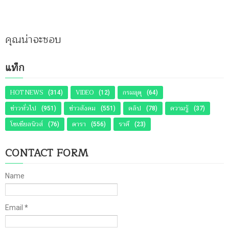
คุณน่าจะชอบ
แท็ก
HOT NEWS
VIDEO
กรมอุตุ
(314)
(12)
(64)
ข่าวทั่วไป
ข่าวสังคม
คลิป
ความรู้
(951)
(551)
(78)
(37)
โซเชียลนิวส์
ดารา
ราศี
(76)
(556)
(23)
CONTACT FORM
Name
Email
*