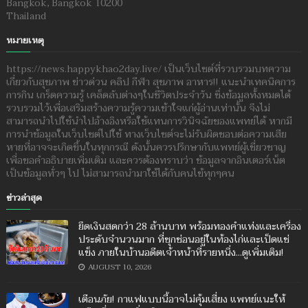
Bangkok, Bangkok 10200
Thailand
หมายเหตุ
https://news.happykhao2day.live/ เป็นเว็บไซต์ที่รวบรวมบทความ
เกี่ยวกับสุขภาพ ข่าวด่วน คลิป กีฬา สุขภาพ อาหาร!! แนะนำเทคนิคการ
การกิน เกร็ดความรู้ เคล็ดลับต่างๆในชีวิตประจำวัน ซึ่งข้อมูลทั้งหมดได้
รวบรวมไว้เพื่อเสริมสร้างความรู้ความเข้าใจแก่ผู้อ่านเท่านั้น จึงไม่
สามารถนำไปใช้นำไปอ้างอิงหรือใช้แทนการวินิจฉัยของแพทย์ได้ หากมี
การนำข้อมูลในเว็บไซต์ไปใช้ ทางเว็บไซต์จะไม่รับผิดชอบต่อความเสีย
หายที่อาจจะเกิดขึ้นในทุกกรณี ดังนั้นควรปรึกษากับแพทย์ผู้เชี่ยวชาญ
เพื่อขอคำอธิบายเพิ่มเติม และควรต้องทราบว่า ข้อมูลจากอินเตอร์เน็ต
เป็นข้อมูลทั่วๆ ไป ไม่สามารถนำมาใช้ได้กับคนไข้ทุกๆคน
ข่าวล่าสุด
ยึดเงินสดกว่า 28 ล้านบาท พร้อมทองคำแท่งและเครื่อง
ประดับจำนวนมาก ที่ซุกซ่อนอยู่ในท้องไก่และเป็ดแช่
แข็ง ภายในบ้านอดีตเจ้าหน้าที่รายหนึ่ง...ดูเพิ่มเติม!
AUGUST 10, 2026
เตือนภัย! กาแฟแบบนี้อาจไม่คุ้มเสี่ยง แพทย์แนะให้