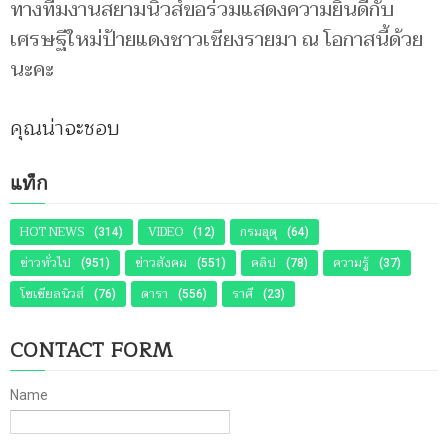
ทางทีมงานสยามนิวส์ขอร่วมแสดงความยินดีกับ
เศรษฐีใหม่ป้ายแดงชาวเชียงรายมา ณ โอกาสนี้ด้วย
นะคะ
คุณน่าจะชอบ
แท็ก
HOT NEWS
VIDEO
กรมอุตุ
(314)
(12)
(64)
ข่าวทั่วไป
ข่าวสังคม
คลิป
ความรู้
(951)
(551)
(78)
(37)
โซเชียลนิวส์
ดารา
ราศี
(76)
(556)
(23)
CONTACT FORM
Name