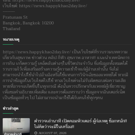
ไลน์: https://news.happykhao2day.live/
เว็บไซต์: https://news.happykhao2day.live/
--------
Pratunam St
Bangkok, Bangkok 10200
Thailand
หมายเหตุ
https://news.happykhao2day.live/ เป็นเว็บไซต์ที่รวบรวมบทความ
เกี่ยวกับสุขภาพ ข่าวด่วน คลิป กีฬา สุขภาพ อาหาร!! แนะนำเทคนิคการ
การกิน เกร็ดความรู้ เคล็ดลับต่างๆในชีวิตประจำวัน ซึ่งข้อมูลทั้งหมดได้
รวบรวมไว้เพื่อเสริมสร้างความรู้ความเข้าใจแก่ผู้อ่านเท่านั้น จึงไม่
สามารถนำไปใช้นำไปอ้างอิงหรือใช้แทนการวินิจฉัยของแพทย์ได้ หากมี
การนำข้อมูลในเว็บไซต์ไปใช้ ทางเว็บไซต์จะไม่รับผิดชอบต่อความเสีย
หายที่อาจจะเกิดขึ้นในทุกกรณี ดังนั้นควรปรึกษากับแพทย์ผู้เชี่ยวชาญ
เพื่อขอคำอธิบายเพิ่มเติม และควรต้องทราบว่า ข้อมูลจากอินเตอร์เน็ต
เป็นข้อมูลทั่วๆ ไป ไม่สามารถนำมาใช้ได้กับคนไข้ทุกๆคน
ข่าวล่าสุด
ตำรวจเล่านาที เปิดคอมพิวเตอร์ ผู้ก่อเหตุ ช็อกหนัก!!
ไม่คิดว่าจะมีในเครื่อง!!
AUGUST 07, 2026