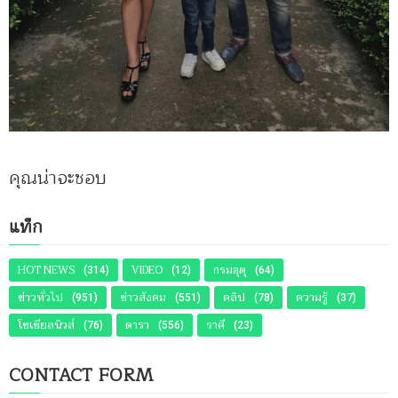
คุณน่าจะชอบ
แท็ก
HOT NEWS
VIDEO
กรมอุตุ
(314)
(12)
(64)
ข่าวทั่วไป
ข่าวสังคม
คลิป
ความรู้
(951)
(551)
(78)
(37)
โซเชียลนิวส์
ดารา
ราศี
(76)
(556)
(23)
CONTACT FORM