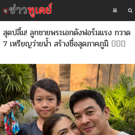
สุดปลื้ม! ลูกชายพระเอกดังฟอร์มแรง กวาด
7 เหรียญว่ายน้ำ สร้างชื่อสุดภาคภูมิ 🏊‍♂️🥇