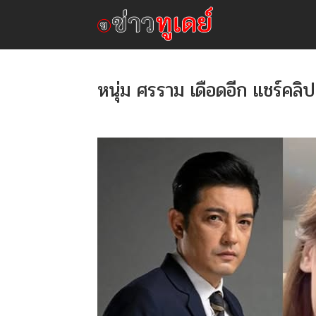
หนุ่ม ศรราม เดือดอีก แชร์คลิ