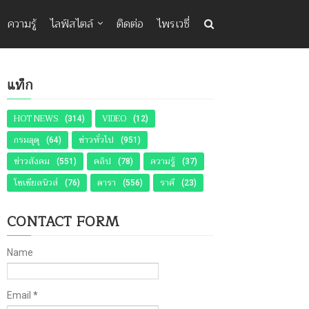
ความรู้
ไลฟ์สไตล์
ติดต่อ
ไพรเวซี่
แท็ก
HOT NEWS
VIDEO
(314)
(12)
กรมอุตุ
ข่าวทั่วไป
(64)
(951)
ข่าวสังคม
คลิป
ความรู้
(551)
(78)
(37)
โซเชียลนิวส์
ดารา
ราศี
(76)
(556)
(23)
CONTACT FORM
Name
Email
*