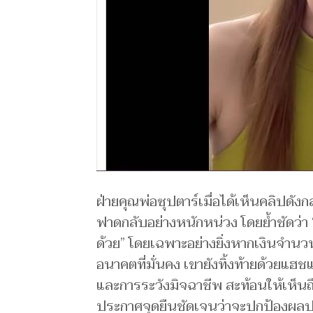
ฝ่ายคุณพ่อซุปตาร์เมื่อได้เห็นคลิปดังก
ฟาดกลับอย่างหนักหน่วง โดยย้ำชัดว่
ด้วย” โดยเฉพาะอย่างยิ่งหากเงินจำนวน
อนาคตที่มั่นคง เขายังทิ้งท้ายด้วยแฮช
และการระวังมิจฉาชีพ สะท้อนให้เห็นถ
ประกาศจุดยืนชัดเจนว่าจะปกป้องผลประ