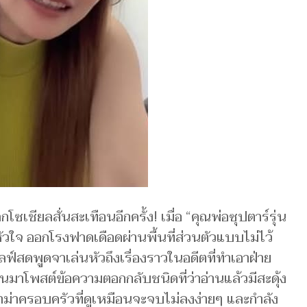
เชียลสั่นสะเทือนอีกครั้ง! เมื่อ “คุณพ่อซุปตาร์รุ่น
ุดหัวใจ ออกโรงฟาดเดือดผ่านพื้นที่ส่วนตัวแบบไม่ไว้
์สดพูดจาเล่นหัวถึงเรื่องราวในอดีตที่ทำเอาฝ่าย
้นมาโพสต์ข้อความตอกกลับชนิดที่ว่าอ่านแล้วมีสะดุ้ง
าม่าครอบครัวที่ดูเหมือนจะจบไม่ลงง่ายๆ และกำลัง