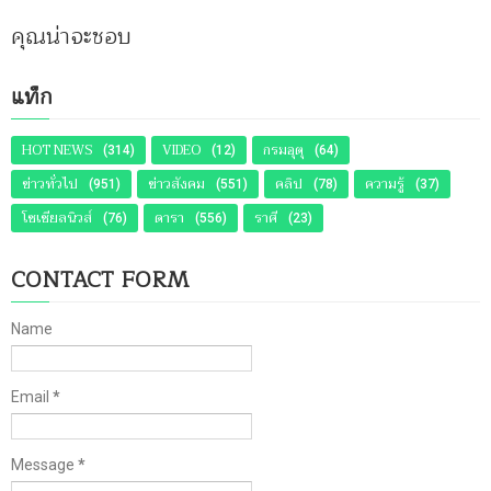
คุณน่าจะชอบ
แท็ก
HOT NEWS
VIDEO
กรมอุตุ
(314)
(12)
(64)
ข่าวทั่วไป
ข่าวสังคม
คลิป
ความรู้
(951)
(551)
(78)
(37)
โซเชียลนิวส์
ดารา
ราศี
(76)
(556)
(23)
CONTACT FORM
Name
Email
*
Message
*