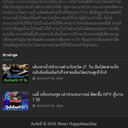
https://news.happykhao2day.live/ เป็นเว็บไซต์ที่รวบรวมบทความ
เกี่ยวกับสุขภาพ ข่าวด่วน คลิป กีฬา สุขภาพ อาหาร!! แนะนำเทคนิคการ
การกิน เกร็ดความรู้ เคล็ดลับต่างๆในชีวิตประจำวัน ซึ่งข้อมูลทั้งหมดได้
รวบรวมไว้เพื่อเสริมสร้างความรู้ความเข้าใจแก่ผู้อ่านเท่านั้น จึงไม่
สามารถนำไปใช้นำไปอ้างอิงหรือใช้แทนการวินิจฉัยของแพทย์ได้ หากมี
การนำข้อมูลในเว็บไซต์ไปใช้ ทางเว็บไซต์จะไม่รับผิดชอบต่อความเสีย
หายที่อาจจะเกิดขึ้นในทุกกรณี ดังนั้นควรปรึกษากับแพทย์ผู้เชี่ยวชาญ
เพื่อขอคำอธิบายเพิ่มเติม และควรต้องทราบว่า ข้อมูลจากอินเตอร์เน็ต
เป็นข้อมูลทั่วๆ ไป ไม่สามารถนำมาใช้ได้กับคนไข้ทุกๆคน
ข่าวล่าสุด
เดินทางไปทำงานต่างจังหวัด 27 วัน ลืมปิดเตาแก๊ส
กลับถึงห้องถึงกับใจหายเมื่อเปิดประตูเข้าไป!
AUGUST 06, 2026
เอมี่ กลิ่นประทุม เล่าประสบการณ์ ติดเชื้อ HPV สู้นาน
7 ปี!
AUGUST 06, 2026
ลิขสิทธิ์ ©
2026
News Happykhao2day