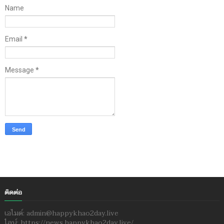
Name
Email
*
Message
*
ติดต่อ
เอไมด์: admin@happykhao2day.live
ไลน์: https://news.happykhao2day.live/