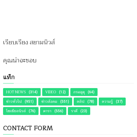
เรียบเรียง สยามนิวส์
คุณน่าจะชอบ
แท็ก
HOT NEWS
VIDEO
กรมอุตุ
(314)
(12)
(64)
ข่าวทั่วไป
ข่าวสังคม
คลิป
ความรู้
(951)
(551)
(78)
(37)
โซเชียลนิวส์
ดารา
ราศี
(76)
(556)
(23)
CONTACT FORM