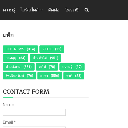
ความรู้
ไลฟ์สไตล์
ติดต่อ
ไพรเวซี่
แท็ก
HOT NEWS
VIDEO
(314)
(12)
กรมอุตุ
ข่าวทั่วไป
(64)
(951)
ข่าวสังคม
คลิป
ความรู้
(551)
(78)
(37)
โซเชียลนิวส์
ดารา
ราศี
(76)
(556)
(23)
CONTACT FORM
Name
Email
*