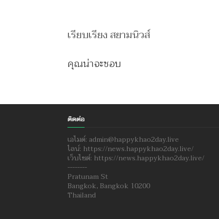
เรียบเรียง สยามนิวส์
คุณน่าจะชอบ
ติดต่อ
เอไมด์: admin@happykhao2day.live
ไลน์: https://news.happykhao2day.live/
เว็บไซต์: https://news.happykhao2day.live/
--------
Pratunam St
Bangkok, Bangkok 10200
Thailand