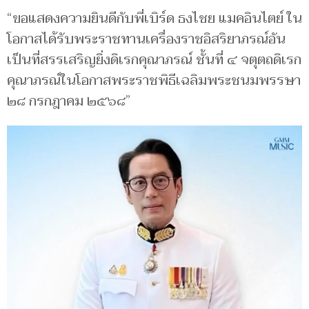
“ขอแสดงความยินดีกับพี่เบิร์ด ธงไชย แมคอินไตย์ ใน
โอกาสได้รับพระราชทานเครื่องราชอิสริยาภรณ์อัน
เป็นที่สรรเสริญยิ่งดิเรกคุณาภรณ์ ชั้นที่ ๔ จตุตถดิเรก
คุณาภรณ์ในโอกาสพระราชพิธีเฉลิมพระชนมพรรษา
๒๘ กรกฎาคม ๒๕๖๘”