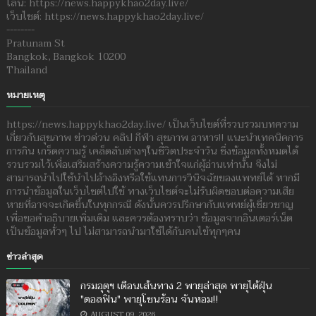
ไลน์: https://news.happykhao2day.live/
เว็บไซต์: https://news.happykhao2day.live/
--------
Pratunam St
Bangkok, Bangkok 10200
Thailand
หมายเหตุ
https://news.happykhao2day.live/ เป็นเว็บไซต์ที่รวบรวมบทความ
เกี่ยวกับสุขภาพ ข่าวด่วน คลิป กีฬา สุขภาพ อาหาร!! แนะนำเทคนิคการ
การกิน เกร็ดความรู้ เคล็ดลับต่างๆในชีวิตประจำวัน ซึ่งข้อมูลทั้งหมดได้
รวบรวมไว้เพื่อเสริมสร้างความรู้ความเข้าใจแก่ผู้อ่านเท่านั้น จึงไม่
สามารถนำไปใช้นำไปอ้างอิงหรือใช้แทนการวินิจฉัยของแพทย์ได้ หากมี
การนำข้อมูลในเว็บไซต์ไปใช้ ทางเว็บไซต์จะไม่รับผิดชอบต่อความเสีย
หายที่อาจจะเกิดขึ้นในทุกกรณี ดังนั้นควรปรึกษากับแพทย์ผู้เชี่ยวชาญ
เพื่อขอคำอธิบายเพิ่มเติม และควรต้องทราบว่า ข้อมูลจากอินเตอร์เน็ต
เป็นข้อมูลทั่วๆ ไป ไม่สามารถนำมาใช้ได้กับคนไข้ทุกๆคน
ข่าวล่าสุด
กรมอุตุฯ เตือนเส้นทาง 2 พายุล่าสุด พายุไต้ฝุ่น
"ดอลฟิน" พายุโซนร้อน จันหอม!!
AUGUST 09, 2026