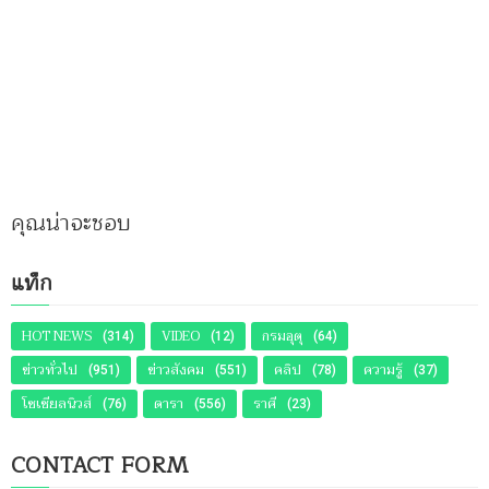
คุณน่าจะชอบ
แท็ก
HOT NEWS
VIDEO
กรมอุตุ
(314)
(12)
(64)
ข่าวทั่วไป
ข่าวสังคม
คลิป
ความรู้
(951)
(551)
(78)
(37)
โซเชียลนิวส์
ดารา
ราศี
(76)
(556)
(23)
CONTACT FORM