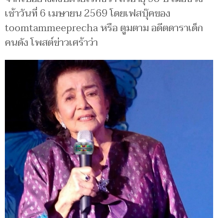
เช้าวันที่ 6 เมษายน 2569 โดยเฟสบุ๊คของ
toomtammeeprecha หรือ ตูมตาม อดีตดาราเด็ก
คนดัง โพสต์ข่าวเศร้าว่า