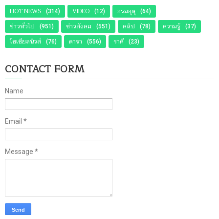
HOT NEWS
VIDEO
กรมอุตุ
(314)
(12)
(64)
ข่าวทั่วไป
ข่าวสังคม
คลิป
ความรู้
(951)
(551)
(78)
(37)
โซเชียลนิวส์
ดารา
ราศี
(76)
(556)
(23)
CONTACT FORM
Name
Email
*
Message
*