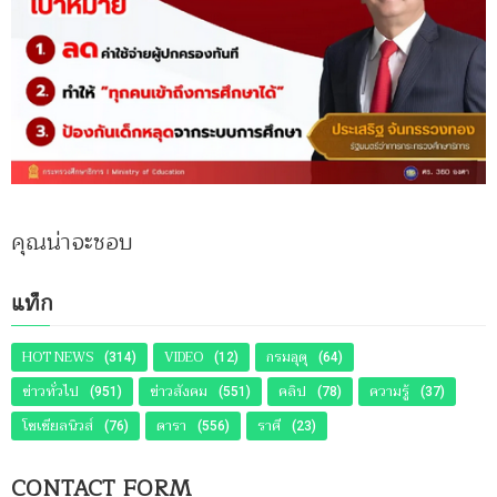
คุณน่าจะชอบ
แท็ก
HOT NEWS
VIDEO
กรมอุตุ
(314)
(12)
(64)
ข่าวทั่วไป
ข่าวสังคม
คลิป
ความรู้
(951)
(551)
(78)
(37)
โซเชียลนิวส์
ดารา
ราศี
(76)
(556)
(23)
CONTACT FORM