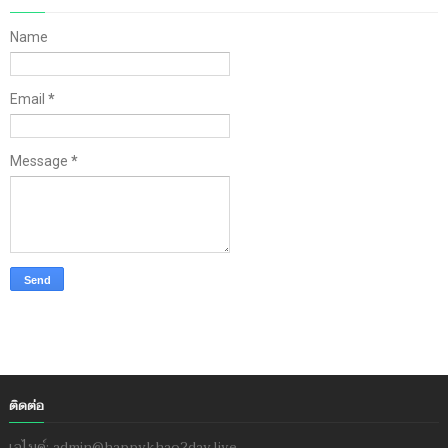
Name
Email
*
Message
*
ติดต่อ
เอไมด์: admin@happykhao2day.live