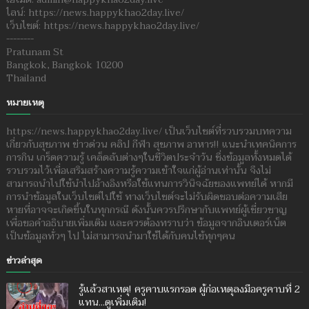
ไลน์: https://news.happykhao2day.live/
เว็บไซต์: https://news.happykhao2day.live/
--------
Pratunam St
Bangkok, Bangkok 10200
Thailand
หมายเหตุ
https://news.happykhao2day.live/ เป็นเว็บไซต์ที่รวบรวมบทความ
เกี่ยวกับสุขภาพ ข่าวด่วน คลิป กีฬา สุขภาพ อาหาร!! แนะนำเทคนิคการ
การกิน เกร็ดความรู้ เคล็ดลับต่างๆในชีวิตประจำวัน ซึ่งข้อมูลทั้งหมดได้
รวบรวมไว้เพื่อเสริมสร้างความรู้ความเข้าใจแก่ผู้อ่านเท่านั้น จึงไม่
สามารถนำไปใช้นำไปอ้างอิงหรือใช้แทนการวินิจฉัยของแพทย์ได้ หากมี
การนำข้อมูลในเว็บไซต์ไปใช้ ทางเว็บไซต์จะไม่รับผิดชอบต่อความเสีย
หายที่อาจจะเกิดขึ้นในทุกกรณี ดังนั้นควรปรึกษากับแพทย์ผู้เชี่ยวชาญ
เพื่อขอคำอธิบายเพิ่มเติม และควรต้องทราบว่า ข้อมูลจากอินเตอร์เน็ต
เป็นข้อมูลทั่วๆ ไป ไม่สามารถนำมาใช้ได้กับคนไข้ทุกๆคน
ข่าวล่าสุด
รู้แล้วสาเหตุ! ครูคาบแรกรอด ผู้ก่อเหตุลงมือครูคาบที่ 2
แทน...ดูเพิ่มเติม!