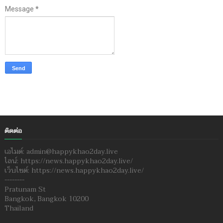
Message
*
ติดต่อ
เอไมด์: admin@happykhao2day.live
ไลน์: https://news.happykhao2day.live/
เว็บไซต์: https://news.happykhao2day.live/
--------
Pratunam St
Bangkok, Bangkok 10200
Thailand