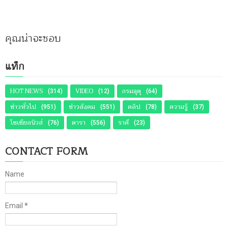
คุณน่าจะชอบ
แท็ก
HOT NEWS
VIDEO
กรมอุตุ
(314)
(12)
(64)
ข่าวทั่วไป
ข่าวสังคม
คลิป
ความรู้
(951)
(551)
(78)
(37)
โซเชียลนิวส์
ดารา
ราศี
(76)
(556)
(23)
CONTACT FORM
Name
Email
*