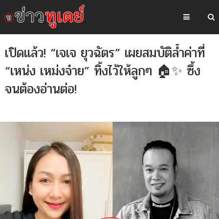
เปิดแล้ว! “เจเจ ยุวฉัตร” เผยสมบัติล้ำค่าที่
“เหน่ง เหม่งจ๋าย” ทิ้งไว้ให้ลูกๆ 🏠✨ ซึ้ง
จนต้องอ่านต่อ!