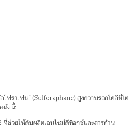
 “ซัลโฟราเฟน” (Sulforaphane) สูงกว่าบรอกโคลีที่โต
ดังนี้:
2 ที่ช่วยให้ตับผลิตเอนไซม์ดีท็อกซ์และสารต้าน