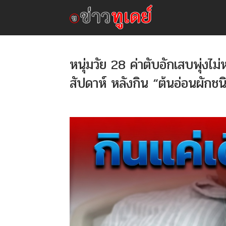
หนุ่มวัย 28 ค่าตับอักเสบพุ่ง
สัปดาห์ หลังกิน “ต้นอ่อนผักชนิด