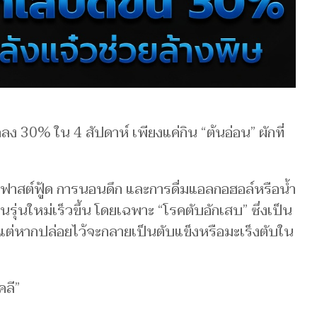
ดลง 30% ใน 4 สัปดาห์ เพียงแค่กิน “ต้นอ่อน” ผักที่
าสต์ฟู้ด การนอนดึก และการดื่มแอลกอฮอล์หรือน้ำ
่นใหม่เร็วขึ้น โดยเฉพาะ “โรคตับอักเสบ” ซึ่งเป็น
แต่หากปล่อยไว้จะกลายเป็นตับแข็งหรือมะเร็งตับใน
คลี”