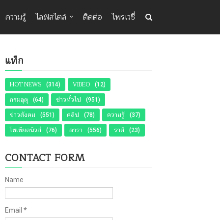
ความรู้
ไลฟ์สไตล์
ติดต่อ
ไพรเวซี่
แท็ก
HOT NEWS
VIDEO
(314)
(12)
กรมอุตุ
ข่าวทั่วไป
(64)
(951)
ข่าวสังคม
คลิป
ความรู้
(551)
(78)
(37)
โซเชียลนิวส์
ดารา
ราศี
(76)
(556)
(23)
CONTACT FORM
Name
Email
*