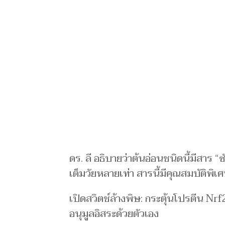
ดร. ลี อธิบายว่าต้นอ่อนชนิดนี้มีสาร
เต็มวัยหลายเท่า สารนี้มีคุณสมบัติพิเศษ
เปิดสวิตช์ล้างพิษ: กระตุ้นโปรตีน Nrf
อนุมูลอิสระด้วยตัวเอง