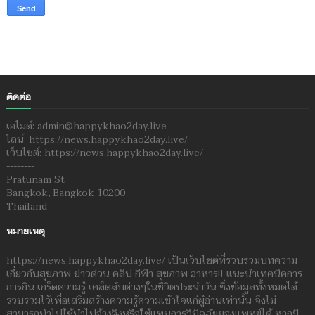
ติดต่อ
เอไมด์: admin@happykhao2day.live
ไลน์: https://news.happykhao2day.live/
เว็บไซต์: https://news.happykhao2day.live/
--------
Pratunam St
Bangkok, Bangkok 10200
Thailand
หมายเหตุ
https://news.happykhao2day.live/ เป็นเว็บไซต์ที่รวบรวมบทความ
เกี่ยวกับสุขภาพ ข่าวด่วน คลิป กีฬา สุขภาพ อาหาร!! แนะนำเทคนิคการ
การกิน เกร็ดความรู้ เคล็ดลับต่างๆในชีวิตประจำวัน ซึ่งข้อมูลทั้งหมดได้
รวบรวมไว้เพื่อเสริมสร้างความรู้ความเข้าใจแก่ผู้อ่านเท่านั้น จึงไม่
สามารถนำไปใช้นำไปอ้างอิงหรือใช้แทนการวินิจฉัยของแพทย์ได้ หากมี