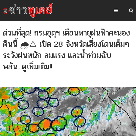
ด่วนที่สุด! กรมอุตุฯ เตือนพายุฝนฟ้าคะนอง
คืนนี้ 🌧️⚠️ เปิด 28 จังหวัดเสี่ยงโดนเต็มๆ
ระวังฝนหนัก ลมแรง และน้ำท่วมฉับ
พลัน...ดูเพิ่มเติม!!