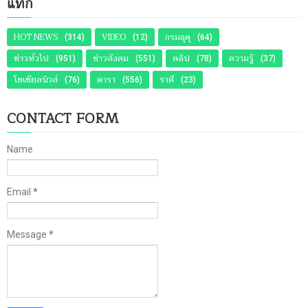
แท็ก
HOT NEWS
VIDEO
กรมอุตุ
(314)
(12)
(64)
ข่าวทั่วไป
ข่าวสังคม
คลิป
ความรู้
(951)
(551)
(78)
(37)
โซเชียลนิวส์
ดารา
ราศี
(76)
(556)
(23)
CONTACT FORM
Name
Email
*
Message
*