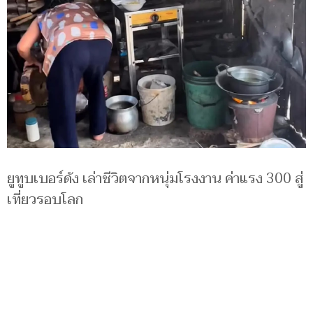
ยูทูบเบอร์ดัง เล่าชีวิตจากหนุ่มโรงงาน ค่าแรง 300 สู่
เที่ยวรอบโลก