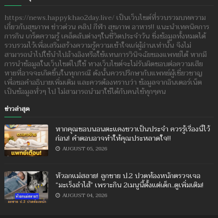
https://news.happykhao2day.live/ เป็นเว็บไซต์ที่รวบรวมบทความ
เกี่ยวกับสุขภาพ ข่าวด่วน คลิป กีฬา สุขภาพ อาหาร!! แนะนำเทคนิคการ
การกิน เกร็ดความรู้ เคล็ดลับต่างๆในชีวิตประจำวัน ซึ่งข้อมูลทั้งหมดได้
รวบรวมไว้เพื่อเสริมสร้างความรู้ความเข้าใจแก่ผู้อ่านเท่านั้น จึงไม่
สามารถนำไปใช้นำไปอ้างอิงหรือใช้แทนการวินิจฉัยของแพทย์ได้ หากมี
การนำข้อมูลในเว็บไซต์ไปใช้ ทางเว็บไซต์จะไม่รับผิดชอบต่อความเสีย
หายที่อาจจะเกิดขึ้นในทุกกรณี ดังนั้นควรปรึกษากับแพทย์ผู้เชี่ยวชาญ
เพื่อขอคำอธิบายเพิ่มเติม และควรต้องทราบว่า ข้อมูลจากอินเตอร์เน็ต
เป็นข้อมูลทั่วๆ ไป ไม่สามารถนำมาใช้ได้กับคนไข้ทุกๆคน
ข่าวล่าสุด
หากคุณชอบนอนตะแคงขวาเป็นประจำ ควรรู้เรื่องนี้ไว้
ก่อน! คำตอบอาจทำให้คุณประหลาดใจ!!
AUGUST 05, 2026
หัวอกแม่สลาย! ลูกชาย ป.2 ปวดท้องหนักตรวจเจอ
“มะเร็งลำไส้” เพราะกิน 2เมนูนี้ตั้งแต่เด็ก..ดูเพิ่มเติม!
AUGUST 04, 2026