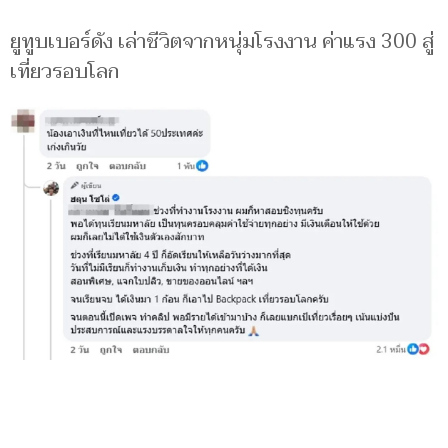
ยูทูบเบอร์ดัง เล่าชีวิตจากหนุ่มโรงงาน ค่าแรง 300 สู่
เที่ยวรอบโลก