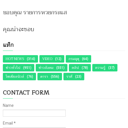
ขอบคุณ รายการหวยกระแส
คุณน่าจะชอบ
แท็ก
HOT NEWS
VIDEO
กรมอุตุ
(314)
(12)
(64)
ข่าวทั่วไป
ข่าวสังคม
คลิป
ความรู้
(951)
(551)
(78)
(37)
โซเชียลนิวส์
ดารา
ราศี
(76)
(556)
(23)
CONTACT FORM
Name
Email
*