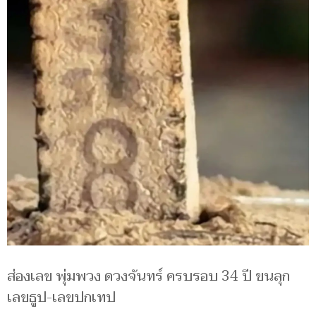
ส่องเลข พุ่มพวง ดวงจันทร์ ครบรอบ 34 ปี ขนลุก
เลขธูป-เลขปกเทป