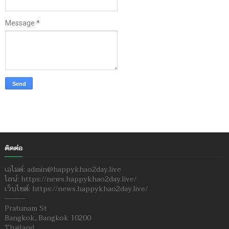
Message
*
ติดต่อ
เอไมด์: admin@happykhao2day.live
ไลน์: https://news.happykhao2day.live/
เว็บไซต์: https://news.happykhao2day.live/
--------
Pratunam St
Bangkok, Bangkok 10200
Thailand