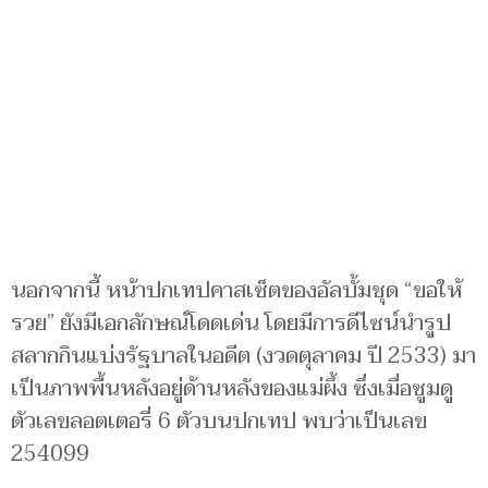
นอกจากนี้ หน้าปกเทปคาสเซ็ตของอัลบั้มชุด “ขอให้
รวย” ยังมีเอกลักษณ์โดดเด่น โดยมีการดีไซน์นำรูป
สลากกินแบ่งรัฐบาลในอดีต (งวดตุลาคม ปี 2533) มา
เป็นภาพพื้นหลังอยู่ด้านหลังของแม่ผึ้ง ซึ่งเมื่อซูมดู
ตัวเลขลอตเตอรี่ 6 ตัวบนปกเทป พบว่าเป็นเลข
254099