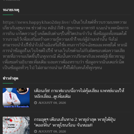
หมายเหตุ
https://news.happykhao2day.live/ เป็นเว็บไซต์ที่รวบรวมบทความ
เกี่ยวกับสุขภาพ ข่าวด่วน คลิป กีฬา สุขภาพ อาหาร!! แนะนำเทคนิคการ
การกิน เกร็ดความรู้ เคล็ดลับต่างๆในชีวิตประจำวัน ซึ่งข้อมูลทั้งหมดได้
รวบรวมไว้เพื่อเสริมสร้างความรู้ความเข้าใจแก่ผู้อ่านเท่านั้น จึงไม่
สามารถนำไปใช้นำไปอ้างอิงหรือใช้แทนการวินิจฉัยของแพทย์ได้ หากมี
การนำข้อมูลในเว็บไซต์ไปใช้ ทางเว็บไซต์จะไม่รับผิดชอบต่อความเสีย
หายที่อาจจะเกิดขึ้นในทุกกรณี ดังนั้นควรปรึกษากับแพทย์ผู้เชี่ยวชาญ
เพื่อขอคำอธิบายเพิ่มเติม และควรต้องทราบว่า ข้อมูลจากอินเตอร์เน็ต
เป็นข้อมูลทั่วๆ ไป ไม่สามารถนำมาใช้ได้กับคนไข้ทุกๆคน
ข่าวล่าสุด
เตือนภัย! กาแฟแบบนี้อาจไม่คุ้มเสี่ยง แพทย์แนะให้
หลีกเลี่ยง...ดูเพิ่มเติม
AUGUST 09, 2026
กรมอุตุฯ เตือนเส้นทาง 2 พายุล่าสุด พายุไต้ฝุ่น
"ดอลฟิน" พายุโซนร้อน จันหอม!!
AUGUST 09, 2026