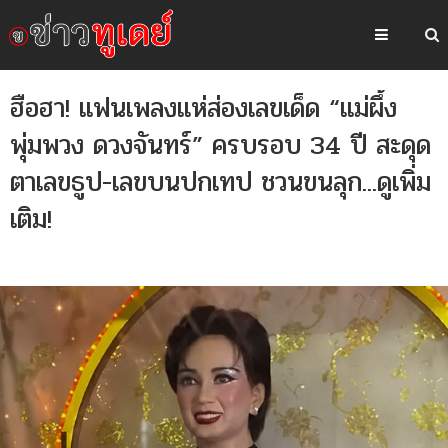
ฮือฮา! แฟนเพลงแห่ส่องเลขเด็ด “แม่ผึ้ง
พุ่มพวง ดวงจันทร์” ครบรอบ 34 ปี สะดุด
ตาเลขธูป-เลขบนปกเทป ชวนขนลุก...ดูเพิ่ม
เติม!