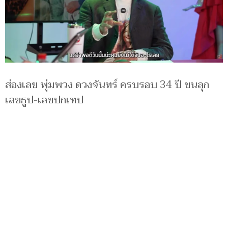
ส่องเลข พุ่มพวง ดวงจันทร์ ครบรอบ 34 ปี ขนลุก
เลขธูป-เลขปกเทป