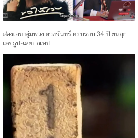
ส่องเลข พุ่มพวง ดวงจันทร์ ครบรอบ 34 ปี ขนลุก
เลขธูป-เลขปกเทป