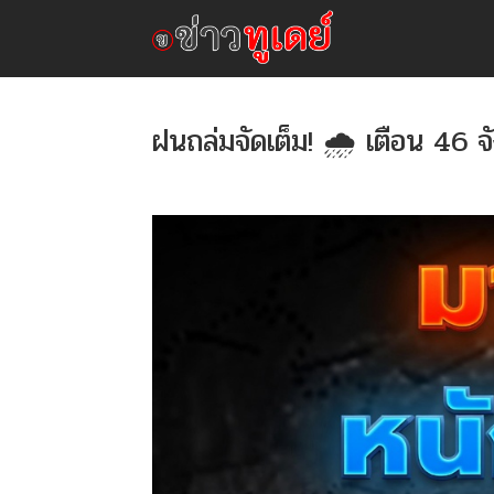
ฝนถล่มจัดเต็ม! 🌧️ เตือน 46 จัง