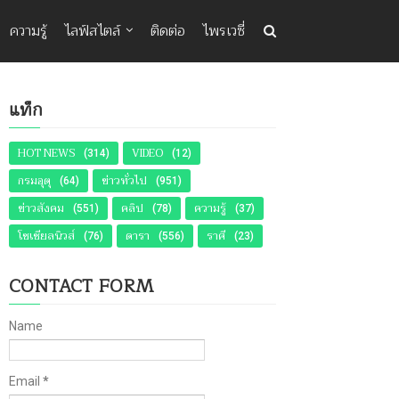
ความรู้
ไลฟ์สไตล์
ติดต่อ
ไพรเวซี่
แท็ก
HOT NEWS
VIDEO
(314)
(12)
กรมอุตุ
ข่าวทั่วไป
(64)
(951)
ข่าวสังคม
คลิป
ความรู้
(551)
(78)
(37)
โซเชียลนิวส์
ดารา
ราศี
(76)
(556)
(23)
CONTACT FORM
Name
Email
*