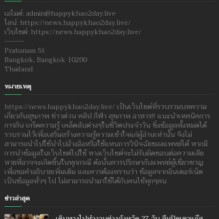
เอไมด์: admin@happykhao2day.live
ไลน์: https://news.happykhao2day.live/
เว็บไซต์: https://news.happykhao2day.live/
--------
Pratunam St
Bangkok, Bangkok 10200
Thailand
หมายเหตุ
https://news.happykhao2day.live/ เป็นเว็บไซต์ที่รวบรวมบทความ
เกี่ยวกับสุขภาพ ข่าวด่วน คลิป กีฬา สุขภาพ อาหาร!! แนะนำเทคนิคการ
การกิน เกร็ดความรู้ เคล็ดลับต่างๆในชีวิตประจำวัน ซึ่งข้อมูลทั้งหมดได้
รวบรวมไว้เพื่อเสริมสร้างความรู้ความเข้าใจแก่ผู้อ่านเท่านั้น จึงไม่
สามารถนำไปใช้นำไปอ้างอิงหรือใช้แทนการวินิจฉัยของแพทย์ได้ หากมี
การนำข้อมูลในเว็บไซต์ไปใช้ ทางเว็บไซต์จะไม่รับผิดชอบต่อความเสีย
หายที่อาจจะเกิดขึ้นในทุกกรณี ดังนั้นควรปรึกษากับแพทย์ผู้เชี่ยวชาญ
เพื่อขอคำอธิบายเพิ่มเติม และควรต้องทราบว่า ข้อมูลจากอินเตอร์เน็ต
เป็นข้อมูลทั่วๆ ไป ไม่สามารถนำมาใช้ได้กับคนไข้ทุกๆคน
ข่าวล่าสุด
เดินทางไปทำงานต่างจังหวัด 27 วัน ลืมปิดเตาแก๊ส