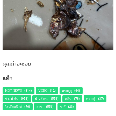
คุณน่าจะชอบ
แท็ก
HOT NEWS
VIDEO
กรมอุตุ
(314)
(12)
(64)
ข่าวทั่วไป
ข่าวสังคม
คลิป
ความรู้
(951)
(551)
(78)
(37)
โซเชียลนิวส์
ดารา
ราศี
(76)
(556)
(23)