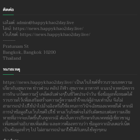
ติดต่อ
เอไมด์: admin@happykhao2day.live
ไลน์: https://news.happykhao2day.live/
เว็บไซต์: https://news.happykhao2day.live/
--------
Pratunam St
Bangkok, Bangkok 10200
Thailand
หมายเหตุ
https://news.happykhao2day.live/ เป็นเว็บไซต์ที่รวบรวมบทความ
เกี่ยวกับสุขภาพ ข่าวด่วน คลิป กีฬา สุขภาพ อาหาร!! แนะนำเทคนิคการ
การกิน เกร็ดความรู้ เคล็ดลับต่างๆในชีวิตประจำวัน ซึ่งข้อมูลทั้งหมดได้
รวบรวมไว้เพื่อเสริมสร้างความรู้ความเข้าใจแก่ผู้อ่านเท่านั้น จึงไม่
สามารถนำไปใช้นำไปอ้างอิงหรือใช้แทนการวินิจฉัยของแพทย์ได้ หากมี
การนำข้อมูลในเว็บไซต์ไปใช้ ทางเว็บไซต์จะไม่รับผิดชอบต่อความเสีย
หายที่อาจจะเกิดขึ้นในทุกกรณี ดังนั้นควรปรึกษากับแพทย์ผู้เชี่ยวชาญ
เพื่อขอคำอธิบายเพิ่มเติม และควรต้องทราบว่า ข้อมูลจากอินเตอร์เน็ต
เป็นข้อมูลทั่วๆ ไป ไม่สามารถนำมาใช้ได้กับคนไข้ทุกๆคน