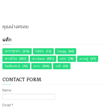
คุณน่าจะชอบ
แท็ก
HOT NEWS
VIDEO
กรมอุตุ
(314)
(12)
(64)
ข่าวทั่วไป
ข่าวสังคม
คลิป
ความรู้
(951)
(551)
(78)
(37)
โซเชียลนิวส์
ดารา
ราศี
(76)
(556)
(23)
CONTACT FORM
Name
Email
*