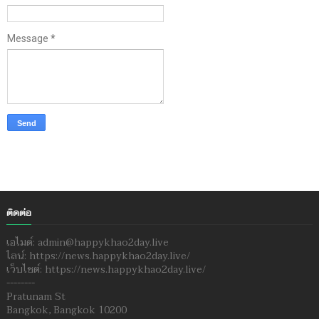
Message
*
ติดต่อ
เอไมด์: admin@happykhao2day.live
ไลน์: https://news.happykhao2day.live/
เว็บไซต์: https://news.happykhao2day.live/
--------
Pratunam St
Bangkok, Bangkok 10200