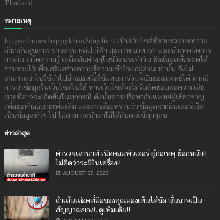
Thailand
หมายเหตุ
https://news.happykhao2day.live/ เป็นเว็บไซต์ที่รวบรวมบทความ
เกี่ยวกับสุขภาพ ข่าวด่วน คลิป กีฬา สุขภาพ อาหาร!! แนะนำเทคนิคการ
การกิน เกร็ดความรู้ เคล็ดลับต่างๆในชีวิตประจำวัน ซึ่งข้อมูลทั้งหมดได้
รวบรวมไว้เพื่อเสริมสร้างความรู้ความเข้าใจแก่ผู้อ่านเท่านั้น จึงไม่
สามารถนำไปใช้นำไปอ้างอิงหรือใช้แทนการวินิจฉัยของแพทย์ได้ หากมี
การนำข้อมูลในเว็บไซต์ไปใช้ ทางเว็บไซต์จะไม่รับผิดชอบต่อความเสีย
หายที่อาจจะเกิดขึ้นในทุกกรณี ดังนั้นควรปรึกษากับแพทย์ผู้เชี่ยวชาญ
เพื่อขอคำอธิบายเพิ่มเติม และควรต้องทราบว่า ข้อมูลจากอินเตอร์เน็ต
เป็นข้อมูลทั่วๆ ไป ไม่สามารถนำมาใช้ได้กับคนไข้ทุกๆคน
ข่าวล่าสุด
ตำรวจเล่านาที เปิดคอมพิวเตอร์ ผู้ก่อเหตุ ช็อกหนัก!!
ไม่คิดว่าจะมีในเครื่อง!!
AUGUST 07, 2026
ถ้าเส้นเลือดที่มือของคุณมองเห็นได้ชัด นั่นอาจเป็น
สัญญาณของ!..ดูเพิ่มเติม!!