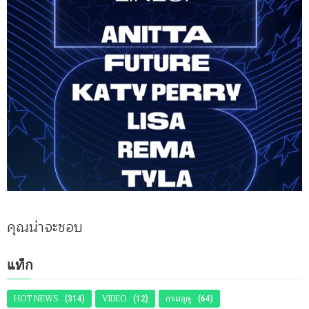
คุณน่าจะชอบ
แท็ก
HOT NEWS
VIDEO
กรมอุตุ
(314)
(12)
(64)