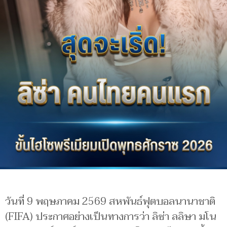
วันที่ 9 พฤษภาคม 2569 สหพันธ์ฟุตบอลนานาชาติ
(FIFA) ประกาศอย่างเป็นทางการว่า ลิซ่า ลลิษา มโน