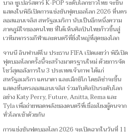
บาล ซูเปอร์สตาร์ K-POP ระดับโลกชาวไทย จะขึ้น
แสดงในพิธีเปิดการแข่งขันฟุตบอลโลก 2026 ที่นคร
ลอสแอนเจลิส สหรัฐอเมริกา นับเป็นอีกหนึ่งความ
ภาคภูมิใจของคนไทย ที่ได้เห็นศิลปินไทยก้าวขึ้นสู่
เวทีมหกรรมกีฬาและดนตรีที่ยิ่งใหญ่ที่สุดของโลก
จานนี อินฟานติโน ประธาน FIFA เปิดเผยว่า พิธีเปิด
ฟุตบอลโลกครั้งนี้จะสร้างมาตรฐานใหม่ ด้วยการจัด
โชว์สุดอลังการใน 3 ประเทศเจ้าภาพ ได้แก่
สหรัฐอเมริกา แคนาดา และเม็กซิโก โดยลิซ่าจะขึ้น
แสดงที่นครลอสแอนเจลิส ร่วมกับศิลปินระดับโลก
อย่าง Katy Perry, Future, Anitta, Rema และ
Tyla เพื่อถ่ายทอดพลังของดนตรีที่เชื่อมโยงผู้คนจาก
ทั่วโลกเข้าด้วยกัน
การแข่งขันฟุตบอลโลก 2026 จะเปิดฉากในวันที่ 11