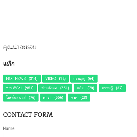
คุณน่าจะชอบ
แท็ก
HOT NEWS
VIDEO
กรมอุตุ
(314)
(12)
(64)
ข่าวทั่วไป
ข่าวสังคม
คลิป
ความรู้
(951)
(551)
(78)
(37)
โซเชียลนิวส์
ดารา
ราศี
(76)
(556)
(23)
CONTACT FORM
Name