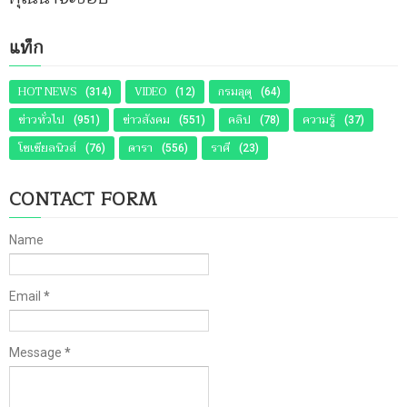
แท็ก
HOT NEWS
VIDEO
กรมอุตุ
(314)
(12)
(64)
ข่าวทั่วไป
ข่าวสังคม
คลิป
ความรู้
(951)
(551)
(78)
(37)
โซเชียลนิวส์
ดารา
ราศี
(76)
(556)
(23)
CONTACT FORM
Name
Email
*
Message
*