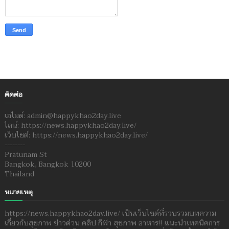
ติดต่อ
เอไมด์: admin@happykhao2day.live
ไลน์: https://news.happykhao2day.live/
เว็บไซต์: https://news.happykhao2day.live/
--------
Pratunam St
Bangkok, Bangkok 10200
Thailand
หมายเหตุ
https://news.happykhao2day.live/ เป็นเว็บไซต์ที่รวบรวมบทความ
เกี่ยวกับสุขภาพ ข่าวด่วน คลิป กีฬา สุขภาพ อาหาร!! แนะนำเทคนิคการ