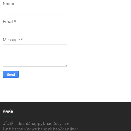
Name
Email
*
Message
*
ติดต่อ
เอไมด์: admin@happykhao2day.live
ไลน์: https://news.happykhao2day.live/