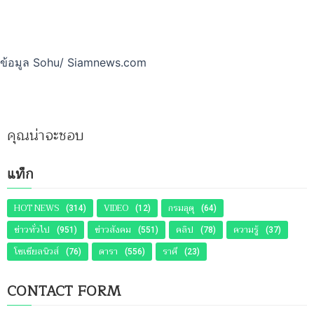
ข้อมูล Sohu/ Siamnews.com
คุณน่าจะชอบ
แท็ก
HOT NEWS
VIDEO
กรมอุตุ
(314)
(12)
(64)
ข่าวทั่วไป
ข่าวสังคม
คลิป
ความรู้
(951)
(551)
(78)
(37)
โซเชียลนิวส์
ดารา
ราศี
(76)
(556)
(23)
CONTACT FORM