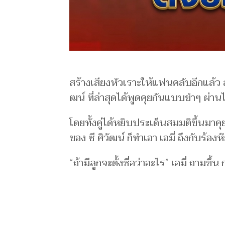
สร้างเสียงหัวเราะให้แฟนคลับอีกแล้ว สำ
ฒน์ ที่ล่าสุดได้พูดคุยกันแบบขำๆ ผ่า
โดยทั้งคู่ได้หยิบประเด็นสมมติขึ้นมาคุย
ของ ซี ศิวัฒน์ ก็ทำเอา เอมี่ ถึงกับร้องห
“ถ้ามีลูกจะตั้งชื่อว่าอะไร” เอมี่ ถามขึ้น 