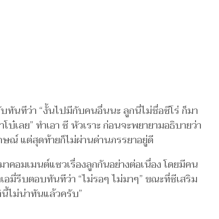
ันทีว่า “งั้นไปมีกับคนอื่นนะ ลูกนี่ไม่ชื่อซีโร่ ก็มา
 มาโบ๋เลย” ทำเอา ซี หัวเราะ ก่อนจะพยายามอธิบายว่า
ษณ์ แต่สุดท้ายก็ไม่ผ่านด่านภรรยาอยู่ดี
มาคอมเมนต์แซวเรื่องลูกกันอย่างต่อเนื่อง โดยมีคน
งเอมี่รีบตอบทันทีว่า “ไม่รอๆ ไม่มาๆ” ขณะที่ซีเสริม
ี้ไม่น่าทันแล้วครับ”