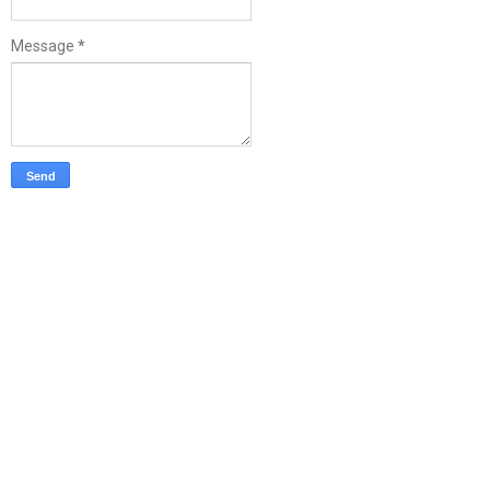
Message
*