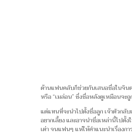
ด้านแฟนคลับก็ช่วยกันเสนอชื่อในจินต
หรือ “เมล่อน” ซึ่งชื่อหลังดูเหมือนจะถูก
แต่แทนที่จะนำไปตั้งชื่อลูก เจ้าตัวกล
อยากเลี้ยง และอาจนำชื่อเหล่านี้ไปตั้ง
เต่า จนแฟนๆ แห่ให้คำแนะนำเรื่องการ