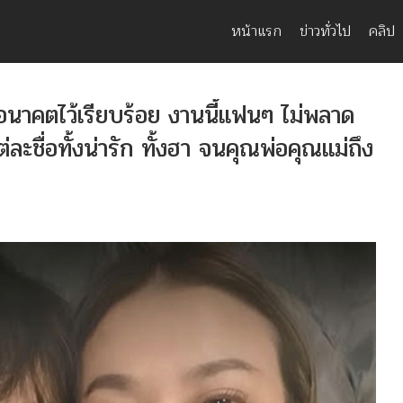
หน้าแรก
ข่าวทั่วไป
คลิป
ูกในอนาคตไว้เรียบร้อย งานนี้แฟนๆ ไม่พลาด
่ละชื่อทั้งน่ารัก ทั้งฮา จนคุณพ่อคุณแม่ถึง