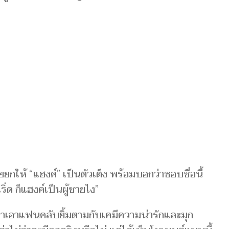
โดยยกให้ “แฮงค์” เป็นตัวเต็ง พร้อมบอกว่าชอบชื่อนี้
ริ่ด ก็แฮงค์เป็นผู้ชายไง”
ำเอาแฟนคลับยิ้มตามกับเคมีความน่ารักและมุก