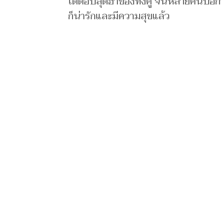
โต้ตอบสุดฮาของทั้งคู่ จนหลายคนบอกว่
ก็น่ารักและมีความสุขแล้ว