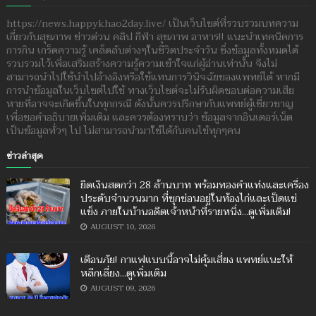
https://news.happykhao2day.live/ เป็นเว็บไซต์ที่รวบรวมบทความ
เกี่ยวกับสุขภาพ ข่าวด่วน คลิป กีฬา สุขภาพ อาหาร!! แนะนำเทคนิคการ
การกิน เกร็ดความรู้ เคล็ดลับต่างๆในชีวิตประจำวัน ซึ่งข้อมูลทั้งหมดได้
รวบรวมไว้เพื่อเสริมสร้างความรู้ความเข้าใจแก่ผู้อ่านเท่านั้น จึงไม่
สามารถนำไปใช้นำไปอ้างอิงหรือใช้แทนการวินิจฉัยของแพทย์ได้ หากมี
การนำข้อมูลในเว็บไซต์ไปใช้ ทางเว็บไซต์จะไม่รับผิดชอบต่อความเสีย
หายที่อาจจะเกิดขึ้นในทุกกรณี ดังนั้นควรปรึกษากับแพทย์ผู้เชี่ยวชาญ
เพื่อขอคำอธิบายเพิ่มเติม และควรต้องทราบว่า ข้อมูลจากอินเตอร์เน็ต
เป็นข้อมูลทั่วๆ ไป ไม่สามารถนำมาใช้ได้กับคนไข้ทุกๆคน
ข่าวล่าสุด
ยึดเงินสดกว่า 28 ล้านบาท พร้อมทองคำแท่งและเครื่อง
ประดับจำนวนมาก ที่ซุกซ่อนอยู่ในท้องไก่และเป็ดแช่
แข็ง ภายในบ้านอดีตเจ้าหน้าที่รายหนึ่ง...ดูเพิ่มเติม!
AUGUST 10, 2026
เตือนภัย! กาแฟแบบนี้อาจไม่คุ้มเสี่ยง แพทย์แนะให้
หลีกเลี่ยง...ดูเพิ่มเติม
AUGUST 09, 2026