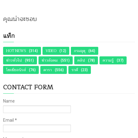
คุณน่าจะชอบ
แท็ก
HOT NEWS
VIDEO
กรมอุตุ
(314)
(12)
(64)
ข่าวทั่วไป
ข่าวสังคม
คลิป
ความรู้
(951)
(551)
(78)
(37)
โซเชียลนิวส์
ดารา
ราศี
(76)
(556)
(23)
CONTACT FORM
Name
Email
*