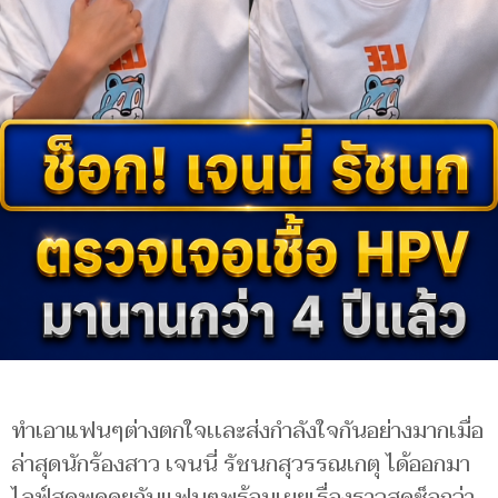
ทำเอาแฟนๆต่างตกใจเเละส่งกำลังใจกันอย่างมากเมื่อ
ล่าสุดนักร้องสาว เจนนี่ รัชนกสุวรรณเกตุ ได้ออกมา
ไลฟ์สดพูดคุยกับแฟนๆพร้อมเผยเรื่องราวสุดช็อกว่า